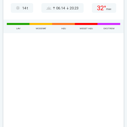
32°
14 t
06.14
20.23
max
LAV
MODERAT
HØJ
MEGET HØJ
EKSTREM