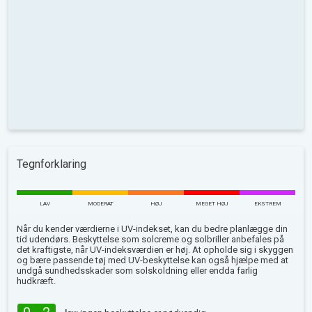
Tegnforklaring
LAV
MODERAT
HØJ
MEGET HØJ
EKSTREM
Når du kender værdierne i UV-indekset, kan du bedre planlægge din
tid udendørs. Beskyttelse som solcreme og solbriller anbefales på
det kraftigste, når UV-indeksværdien er høj. At opholde sig i skyggen
og bære passende tøj med UV-beskyttelse kan også hjælpe med at
undgå sundhedsskader som solskoldning eller endda farlig
hudkræft.