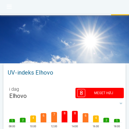
UV-indeks Elhovo
i dag
8
MEGET HØJ
Elhovo
8
8
7
6
6
4
4
2
2
1
1
08.00
10.00
12.00
14.00
16.00
18.00