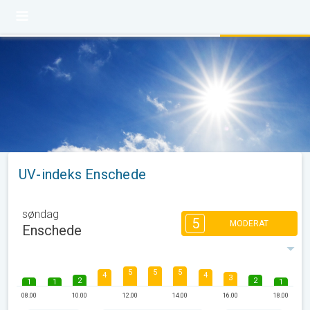
UV-indeks Enschede
søndag
5
MODERAT
Enschede
5
5
5
4
4
3
2
2
1
1
1
08.00
10.00
12.00
14.00
16.00
18.00