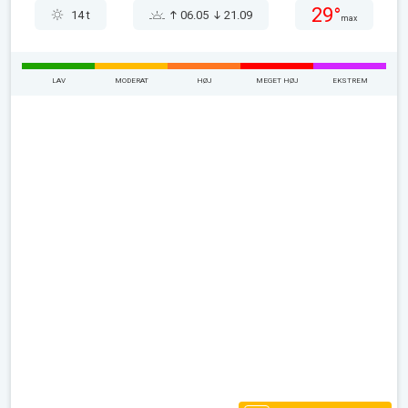
29°
14 t
06.05
21.09
max
LAV
MODERAT
HØJ
MEGET HØJ
EKSTREM