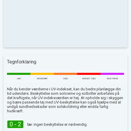
Tegnforklaring
LAV
MODERAT
HØJ
MEGET HØJ
EKSTREM
Når du kender værdierne i UV-indekset, kan du bedre planlægge din
tid udendørs. Beskyttelse som solcreme og solbriller anbefales på
det kraftigste, når UV-indeksværdien er høj. At opholde sig i skyggen
og bære passende tøj med UV-beskyttelse kan også hjælpe med at
undgå sundhedsskader som solskoldning eller endda farlig
hudkræft.
0 - 2
lav:
ingen beskyttelse er nødvendig.