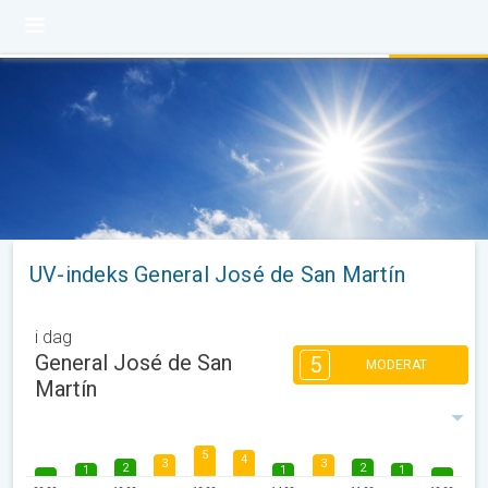
UV-indeks General José de San Martín
i dag
General José de San
5
MODERAT
Martín
5
4
3
3
2
2
1
1
1