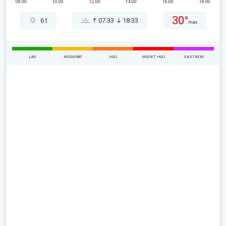
08.00
10.00
12.00
14.00
16.00
18.00
30°
6 t
07.33
18.33
max
LAV
MODERAT
HØJ
MEGET HØJ
EKSTREM