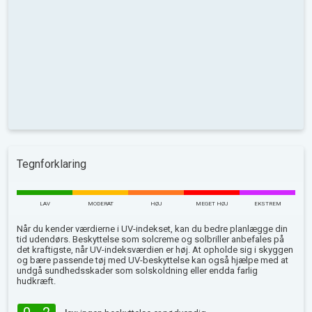
Tegnforklaring
LAV
MODERAT
HØJ
MEGET HØJ
EKSTREM
Når du kender værdierne i UV-indekset, kan du bedre planlægge din
tid udendørs. Beskyttelse som solcreme og solbriller anbefales på
det kraftigste, når UV-indeksværdien er høj. At opholde sig i skyggen
og bære passende tøj med UV-beskyttelse kan også hjælpe med at
undgå sundhedsskader som solskoldning eller endda farlig
hudkræft.