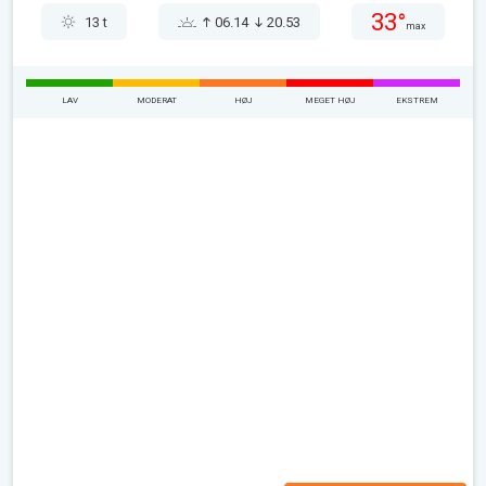
33°
13 t
06.14
20.53
max
LAV
MODERAT
HØJ
MEGET HØJ
EKSTREM