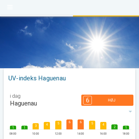
UV-indeks Haguenau
i dag
6
HØJ
Haguenau
6
6
5
5
4
4
3
2
1
1
1
08:00
10:00
12:00
14:00
16:00
18:00