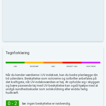
Tegnforklaring
LAV
MODERAT
HØJ
MEGET HØJ
EKSTREM
Når du kender værdierne i UV-indekset, kan du bedre planlægge din
tid udendørs. Beskyttelse som solcreme og solbriller anbefales på
det kraftigste, når UV-indeksværdien er høj. At opholde sig i skyggen
og bære passende tøj med UV-beskyttelse kan også hjælpe med at
undgå sundhedsskader som solskoldning eller endda farlig
hudkræft.
0 - 2
lav:
ingen beskyttelse er nødvendig.