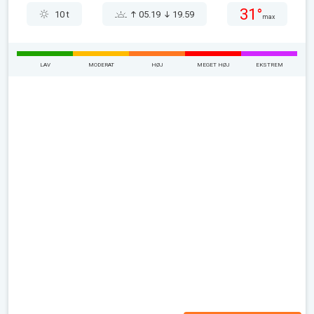
31°
10 t
05.19
19.59
max
LAV
MODERAT
HØJ
MEGET HØJ
EKSTREM