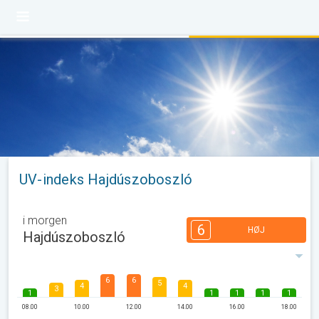
UV-indeks Hajdúszoboszló
i morgen
6
HØJ
Hajdúszoboszló
6
6
5
4
4
3
1
1
1
1
1
08.00
10.00
12.00
14.00
16.00
18.00