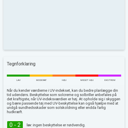
Tegnforklaring
LAV
MODERAT
HØJ
MEGET HØJ
EKSTREM
Når du kender værdierne i UV-indekset, kan du bedre planlægge din
tid udendørs. Beskyttelse som solcreme og solbriller anbefales på
det kraftigste, når UV-indeksværdien er høj. At opholde sig i skyggen
og bære passende tøj med UV-beskyttelse kan også hjælpe med at
undgå sundhedsskader som solskoldning eller endda farlig
hudkræft.
0 - 2
lav:
ingen beskyttelse er nødvendig.