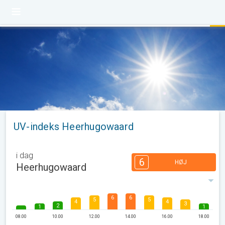
UV-indeks Heerhugowaard
i dag
6
HØJ
Heerhugowaard
6
6
5
5
4
4
3
2
1
1
08.00
10.00
12.00
14.00
16.00
18.00