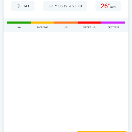
26°
14 t
06.12
21.18
max
LAV
MODERAT
HØJ
MEGET HØJ
EKSTREM