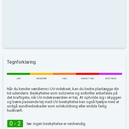
Tegnforklaring
LAV
MODERAT
HØJ
MEGET HØJ
EKSTREM
Når du kender værdierne i UV-indekset, kan du bedre planlægge din
tid udendørs. Beskyttelse som solcreme og solbriller anbefales på
det kraftigste, når UV-indeksværdien er høj. At opholde sig i skyggen
og bære passende tøj med UV-beskyttelse kan også hjælpe med at
undgå sundhedsskader som solskoldning eller endda farlig
hudkræft.
0 - 2
lav:
ingen beskyttelse er nødvendig.