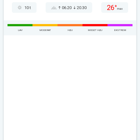
26°
10 t
06.20
20.30
max
LAV
MODERAT
HØJ
MEGET HØJ
EKSTREM