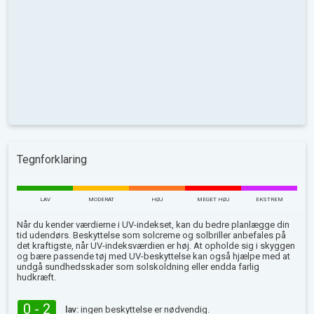
Tegnforklaring
LAV
MODERAT
HØJ
MEGET HØJ
EKSTREM
Når du kender værdierne i UV-indekset, kan du bedre planlægge din
tid udendørs. Beskyttelse som solcreme og solbriller anbefales på
det kraftigste, når UV-indeksværdien er høj. At opholde sig i skyggen
og bære passende tøj med UV-beskyttelse kan også hjælpe med at
undgå sundhedsskader som solskoldning eller endda farlig
hudkræft.
0 - 2
lav:
ingen beskyttelse er nødvendig.