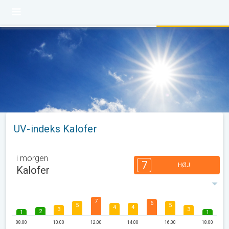
UV-indeks Kalofer
i morgen
7
HØJ
Kalofer
7
6
5
5
4
4
3
3
2
1
1
08.00
10.00
12.00
14.00
16.00
18.00