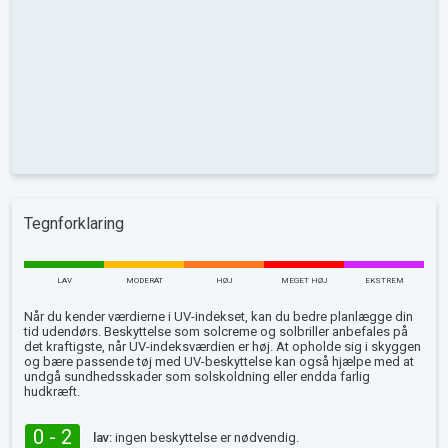
Tegnforklaring
LAV
MODERAT
HØJ
MEGET HØJ
EKSTREM
Når du kender værdierne i UV-indekset, kan du bedre planlægge din
tid udendørs. Beskyttelse som solcreme og solbriller anbefales på
det kraftigste, når UV-indeksværdien er høj. At opholde sig i skyggen
og bære passende tøj med UV-beskyttelse kan også hjælpe med at
undgå sundhedsskader som solskoldning eller endda farlig
hudkræft.
0 - 2
lav:
ingen beskyttelse er nødvendig.