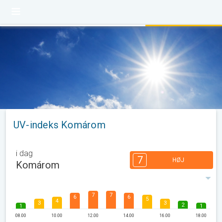
UV-indeks Komárom
i dag
7
HØJ
Komárom
7
7
6
6
5
4
3
3
2
1
1
08.00
10.00
12.00
14.00
16.00
18.00