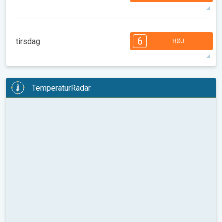
33°
14 t
05.34
20.10
max
7
7
6
6
5
4
3
3
2
1
1
6
tirsdag
HØJ
08.00
10.00
12.00
14.00
16.00
18.00
35°
14 t
05.36
20.09
max
6
6
6
6
5
4
3
3
2
2
1
TemperaturRadar
08.00
10.00
12.00
14.00
16.00
18.00
37°
12 t
05.37
20.07
max