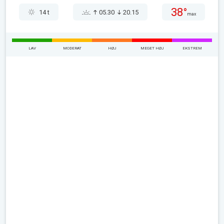
38°
14 t
05.30
20.15
max
LAV
MODERAT
HØJ
MEGET HØJ
EKSTREM