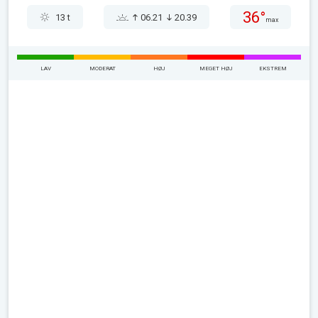
36°
13 t
06.21
20.39
max
LAV
MODERAT
HØJ
MEGET HØJ
EKSTREM