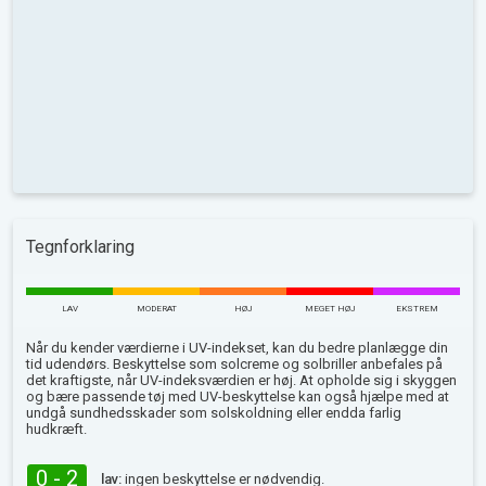
Tegnforklaring
LAV
MODERAT
HØJ
MEGET HØJ
EKSTREM
Når du kender værdierne i UV-indekset, kan du bedre planlægge din
tid udendørs. Beskyttelse som solcreme og solbriller anbefales på
det kraftigste, når UV-indeksværdien er høj. At opholde sig i skyggen
og bære passende tøj med UV-beskyttelse kan også hjælpe med at
undgå sundhedsskader som solskoldning eller endda farlig
hudkræft.
0 - 2
lav:
ingen beskyttelse er nødvendig.