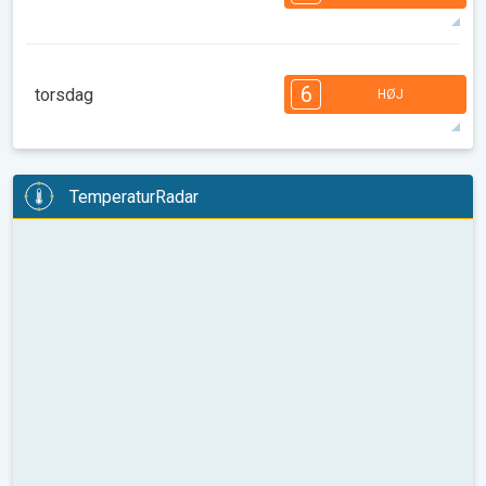
08.00
10.00
12.00
14.00
16.00
18.00
36°
14 t
06.24
20.35
max
7
7
6
6
5
4
3
3
2
2
1
6
torsdag
HØJ
08.00
10.00
12.00
14.00
16.00
18.00
37°
12 t
06.25
20.33
max
6
6
5
5
4
4
4
2
2
1
1
TemperaturRadar
08.00
10.00
12.00
14.00
16.00
18.00
27°
10 t
06.26
20.32
max