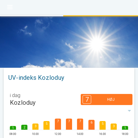
UV-indeks Kozloduy
i dag
7
HØJ
Kozloduy
7
7
7
6
5
5
3
3
2
1
1
08.00
10.00
12.00
14.00
16.00
18.00