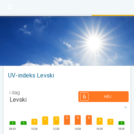
UV-indeks Levski
i dag
6
HØJ
Levski
6
6
6
5
5
4
3
3
1
1
1
08.00
10.00
12.00
14.00
16.00
18.00