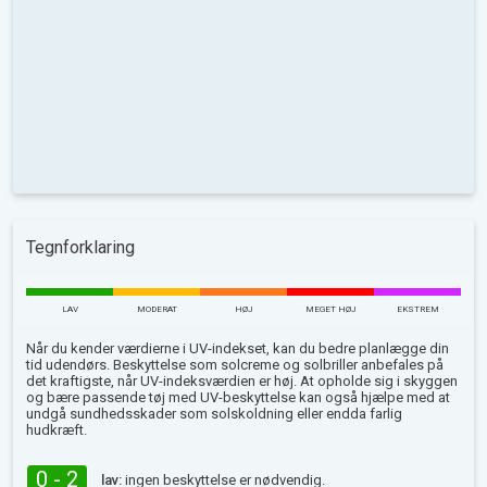
Tegnforklaring
LAV
MODERAT
HØJ
MEGET HØJ
EKSTREM
Når du kender værdierne i UV-indekset, kan du bedre planlægge din
tid udendørs. Beskyttelse som solcreme og solbriller anbefales på
det kraftigste, når UV-indeksværdien er høj. At opholde sig i skyggen
og bære passende tøj med UV-beskyttelse kan også hjælpe med at
undgå sundhedsskader som solskoldning eller endda farlig
hudkræft.
0 - 2
lav:
ingen beskyttelse er nødvendig.