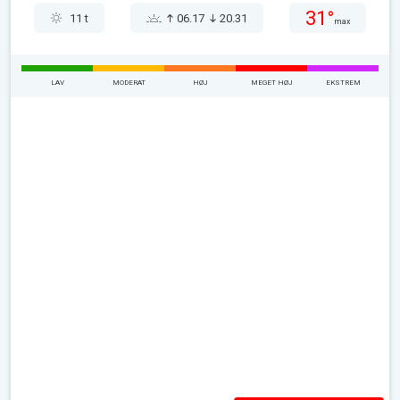
31°
11 t
06.17
20.31
max
LAV
MODERAT
HØJ
MEGET HØJ
EKSTREM