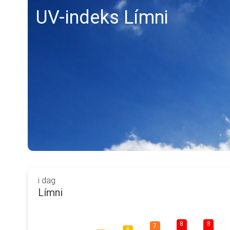
UV-indeks Límni
i dag
Límni
8
8
7