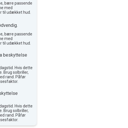
ge, bære passende
reme med
r til udækket hud.
ødvendig.
ge, bære passende
reme med
r til udækket hud.
a beskyttelse
agstid. Hvis dette
. Brug solbriller,
ed rand. Påfør
sesfaktor.
skyttelse
agstid. Hvis dette
. Brug solbriller,
ed rand. Påfør
sesfaktor.