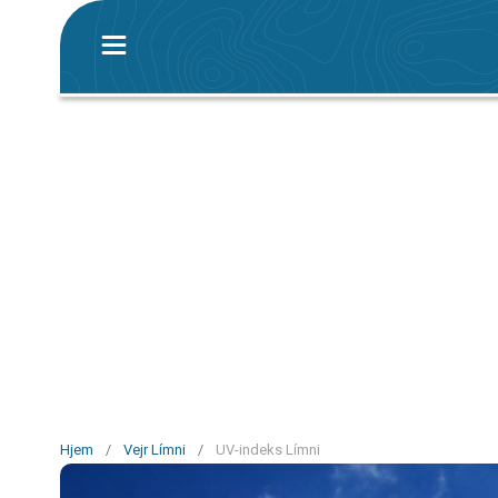
Hjem
/
Vejr Límni
/
UV-indeks Límni