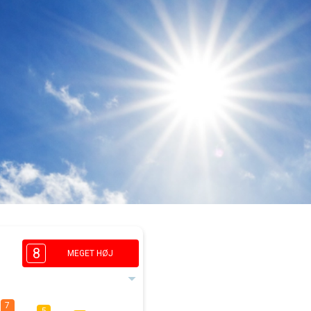
8
MEGET HØJ
7