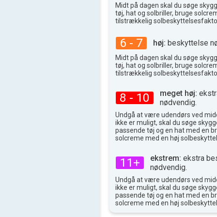
Midt på dagen skal du søge skyg
29°
max
tøj, hat og solbriller, bruge solc
tilstrækkelig solbeskyttelsesfakto
6 - 7
høj:
beskyttelse n
Midt på dagen skal du søge skyg
tøj, hat og solbriller, bruge solc
tilstrækkelig solbeskyttelsesfakto
meget høj:
ekstr
8 - 10
nødvendig.
Undgå at være udendørs ved midd
ikke er muligt, skal du søge skygge
passende tøj og en hat med en br
solcreme med en høj solbeskyttel
ekstrem:
ekstra be
11+
nødvendig.
Undgå at være udendørs ved midd
ikke er muligt, skal du søge skygge
passende tøj og en hat med en br
solcreme med en høj solbeskyttel