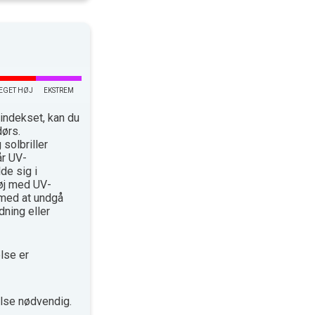
EGET HØJ
EKSTREM
indekset, kan du
dørs.
solbriller
år UV-
de sig i
øj med UV-
med at undgå
ning eller
lse er
lse nødvendig.