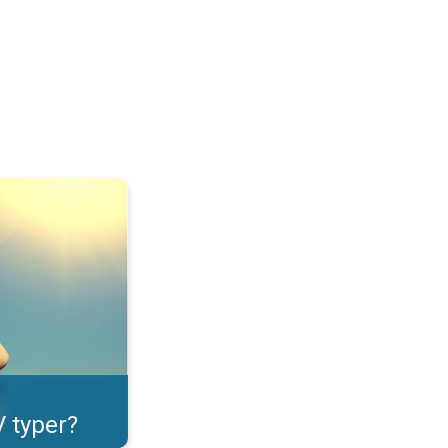
 at vide om UV. . .
 typer?