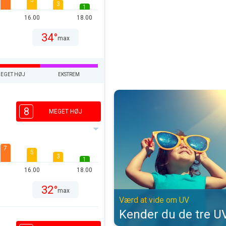
5
3
1
16.00
18.00
34°
max
EGET HØJ
EKSTREM
Kender du de tre UV typer?. Værd
8
MEGET HØJ
7
5
3
1
16.00
18.00
32°
max
Værd at vide om UV
Kender du de tre UV