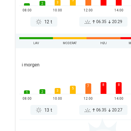
5
3
2
08.00
10.00
12.00
14.00
12 t
06.35
20.29
LAV
MODERAT
HØJ
M
i morgen
8
8
7
5
3
2
1
08.00
10.00
12.00
14.00
13 t
06.35
20.27