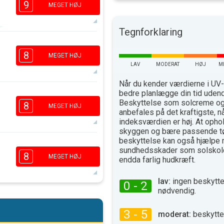
9
MEGET HØJ
Tegnforklaring
7
5
3
8
1
MEGET HØJ
16.00
18.00
LAV
MODERAT
HØJ
M
33°
Når du kender værdierne i UV-
max
bedre planlægge din tid uden
7
5
3
Beskyttelse som solcreme og 
1
8
MEGET HØJ
anbefales på det kraftigste, n
16.00
18.00
indeksværdien er høj. At ophol
skyggen og bære passende t
33°
max
beskyttelse kan også hjælpe 
7
5
sundhedsskader som solskold
3
1
8
MEGET HØJ
endda farlig hudkræft.
16.00
18.00
lav:
ingen beskytte
32°
0 - 2
max
nødvendig.
6
5
3
2
3 - 5
moderat:
beskytte
16.00
18.00