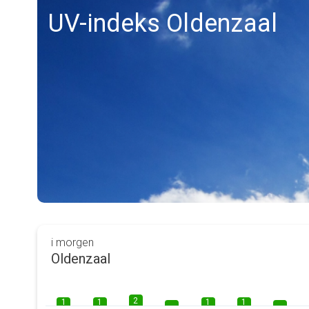
UV-indeks Oldenzaal
i morgen
Oldenzaal
2
1
1
1
1