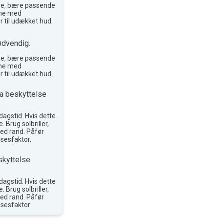
ge, bære passende
reme med
r til udækket hud.
ødvendig.
ge, bære passende
reme med
r til udækket hud.
a beskyttelse
agstid. Hvis dette
. Brug solbriller,
ed rand. Påfør
sesfaktor.
skyttelse
agstid. Hvis dette
. Brug solbriller,
ed rand. Påfør
sesfaktor.