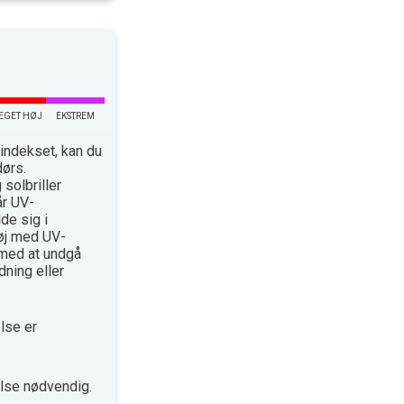
EGET HØJ
EKSTREM
indekset, kan du
dørs.
solbriller
år UV-
de sig i
øj med UV-
med at undgå
ning eller
lse er
lse nødvendig.