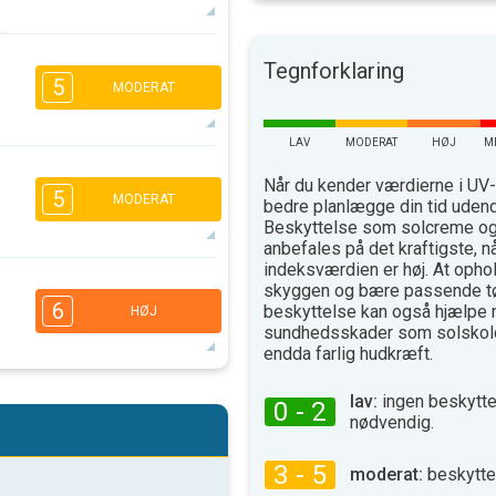
5
3
Tegnforklaring
2
1
5
MODERAT
16.00
18.00
31°
max
LAV
MODERAT
HØJ
M
1
Når du kender værdierne i UV-
5
MODERAT
16.00
18.00
bedre planlægge din tid uden
Beskyttelse som solcreme og 
26°
anbefales på det kraftigste, n
max
indeksværdien er høj. At ophol
5
4
skyggen og bære passende t
2
2
6
beskyttelse kan også hjælpe 
HØJ
16.00
18.00
sundhedsskader som solskold
endda farlig hudkræft.
25°
max
5
4
lav:
ingen beskytte
0 - 2
2
2
nødvendig.
16.00
18.00
3 - 5
30°
moderat:
beskytte
max