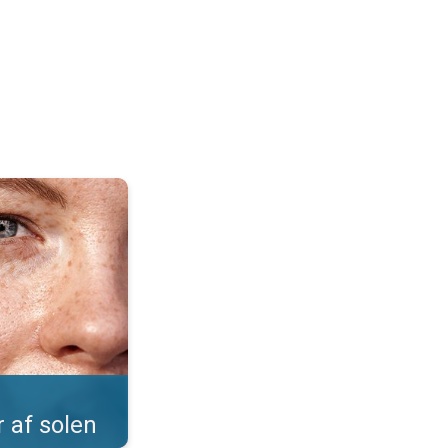
Sommer på næsetippen. . .
r af solen