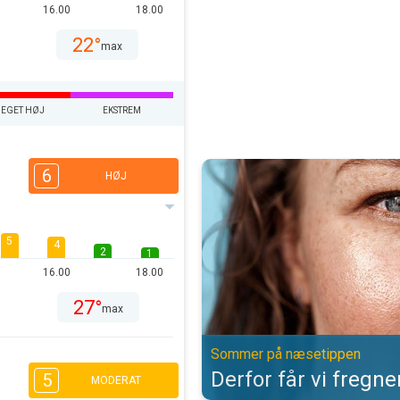
16.00
18.00
22°
max
EGET HØJ
EKSTREM
Derfor får vi fregner af solen. 
6
HØJ
5
4
2
1
16.00
18.00
27°
max
Sommer på næsetippen
Derfor får vi fregne
5
MODERAT