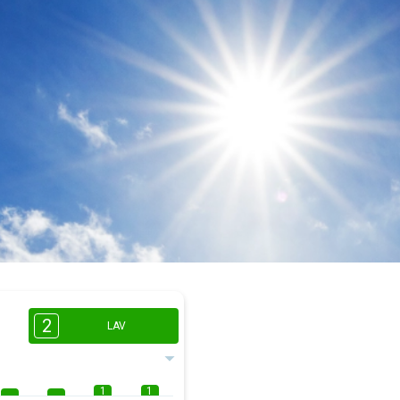
2
LAV
1
1