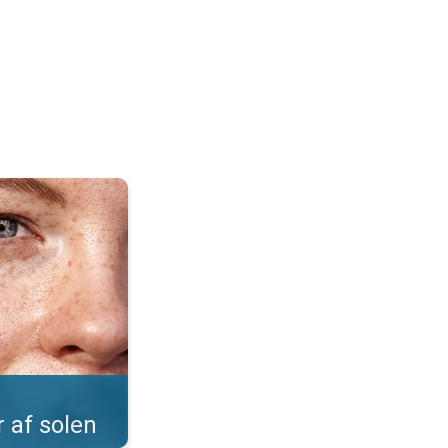
Sommer på næsetippen. . .
r af solen