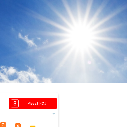
8
MEGET HØJ
7
6