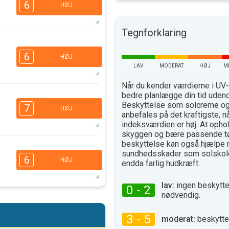
6
HØJ
Tegnforklaring
6
5
3
1
6
HØJ
16.00
18.00
LAV
MODERAT
HØJ
M
34°
max
Når du kender værdierne i UV-
6
bedre planlægge din tid uden
5
3
1
Beskyttelse som solcreme og 
7
HØJ
16.00
18.00
anbefales på det kraftigste, n
indeksværdien er høj. At ophol
35°
skyggen og bære passende t
max
beskyttelse kan også hjælpe 
6
5
3
sundhedsskader som solskold
2
6
HØJ
endda farlig hudkræft.
16.00
18.00
38°
lav:
ingen beskytte
0 - 2
max
nødvendig.
6
5
3
2
16.00
18.00
3 - 5
moderat:
beskytte