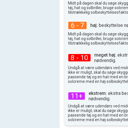
39°
Midt på dagen skal du søge skyg
max
tøj, hat og solbriller, bruge solc
tilstrækkelig solbeskyttelsesfakto
6 - 7
høj:
beskyttelse n
Midt på dagen skal du søge skyg
tøj, hat og solbriller, bruge solc
tilstrækkelig solbeskyttelsesfakto
meget høj:
ekstr
8 - 10
nødvendig.
Undgå at være udendørs ved midd
ikke er muligt, skal du søge skygge
passende tøj og en hat med en br
solcreme med en høj solbeskyttel
ekstrem:
ekstra be
11+
nødvendig.
Undgå at være udendørs ved midd
ikke er muligt, skal du søge skygge
passende tøj og en hat med en br
solcreme med en høj solbeskyttel