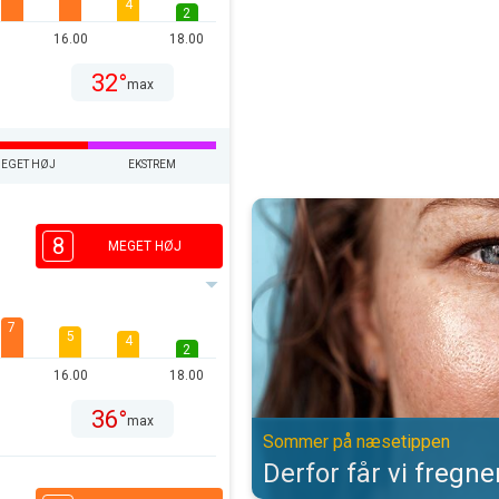
4
2
16.00
18.00
32°
max
EGET HØJ
EKSTREM
Derfor får vi fregner af solen. 
8
MEGET HØJ
7
5
4
2
16.00
18.00
36°
max
Sommer på næsetippen
Derfor får vi fregne