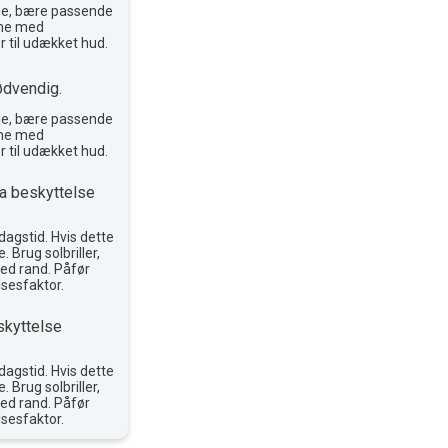
ge, bære passende
reme med
r til udækket hud.
ødvendig.
ge, bære passende
reme med
r til udækket hud.
a beskyttelse
agstid. Hvis dette
. Brug solbriller,
ed rand. Påfør
sesfaktor.
skyttelse
agstid. Hvis dette
. Brug solbriller,
ed rand. Påfør
sesfaktor.