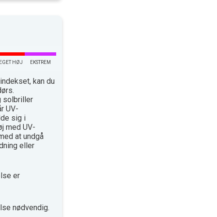
EGET HØJ
EKSTREM
indekset, kan du
dørs.
solbriller
år UV-
de sig i
øj med UV-
med at undgå
ning eller
lse er
lse nødvendig.