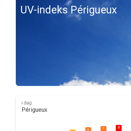
UV-indeks Périgueux
i dag
Périgueux
8
7
6