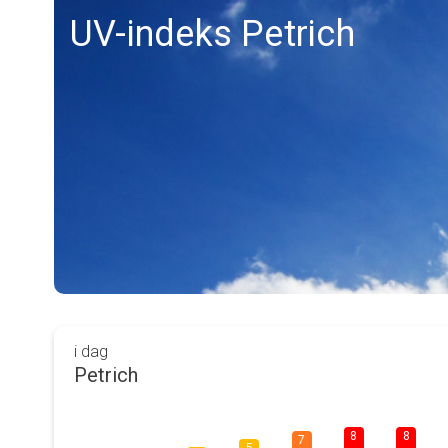
UV-indeks Petrich
i dag
Petrich
8
8
7