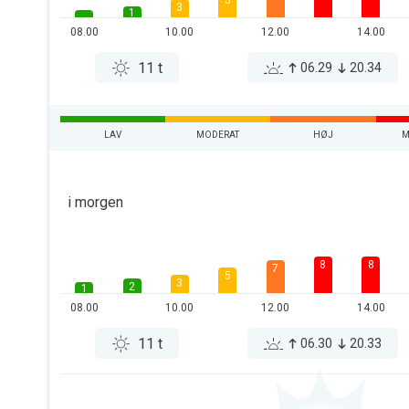
5
3
1
08.00
10.00
12.00
14.00
11 t
06.29
20.34
LAV
MODERAT
HØJ
M
i morgen
8
8
7
5
3
2
1
08.00
10.00
12.00
14.00
11 t
06.30
20.33