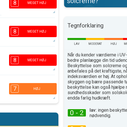
solcreme?
8
MEGET HØJ
7
Tegnforklaring
5
3
1
8
MEGET HØJ
16.00
18.00
LAV
MODERAT
HØJ
M
35°
max
7
Når du kender værdierne i UV-
5
3
1
8
bedre planlægge din tid uden
MEGET HØJ
16.00
18.00
Beskyttelse som solcreme og 
anbefales på det kraftigste, n
36°
indeksværdien er høj. At ophol
max
skyggen og bære passende t
6
4
3
beskyttelse kan også hjælpe 
2
7
HØJ
sundhedsskader som solskold
16.00
18.00
endda farlig hudkræft.
35°
max
lav:
ingen beskytte
6
0 - 2
4
3
1
nødvendig.
16.00
18.00