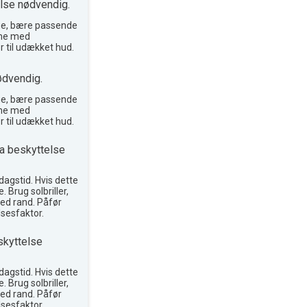
lse nødvendig.
ge, bære passende
reme med
r til udækket hud.
ødvendig.
ge, bære passende
reme med
r til udækket hud.
a beskyttelse
agstid. Hvis dette
. Brug solbriller,
ed rand. Påfør
sesfaktor.
skyttelse
agstid. Hvis dette
. Brug solbriller,
ed rand. Påfør
sesfaktor.