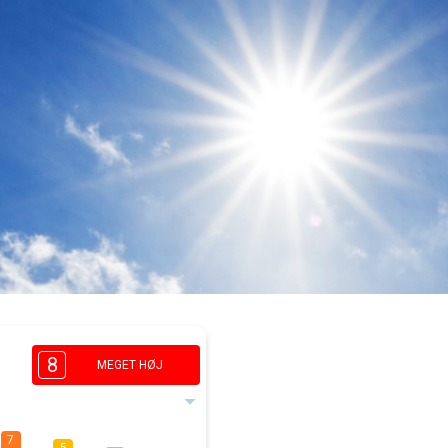
8
MEGET HØJ
7