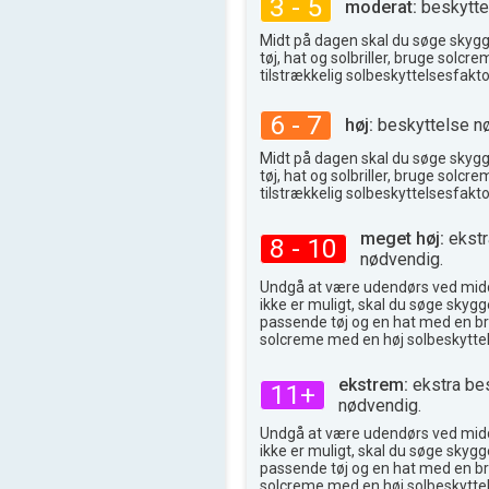
3 - 5
moderat:
beskytte
32°
max
Midt på dagen skal du søge skyg
tøj, hat og solbriller, bruge solc
tilstrækkelig solbeskyttelsesfakto
6 - 7
høj:
beskyttelse n
Midt på dagen skal du søge skyg
tøj, hat og solbriller, bruge solc
tilstrækkelig solbeskyttelsesfakto
meget høj:
ekstr
8 - 10
nødvendig.
Undgå at være udendørs ved midd
ikke er muligt, skal du søge skygge
passende tøj og en hat med en br
solcreme med en høj solbeskyttel
ekstrem:
ekstra be
11+
nødvendig.
Undgå at være udendørs ved midd
ikke er muligt, skal du søge skygge
passende tøj og en hat med en br
solcreme med en høj solbeskyttel