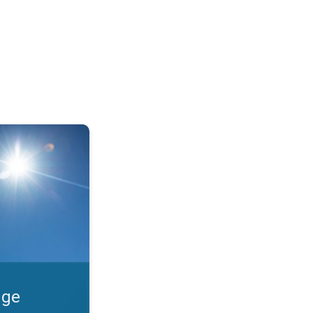
 Guide til solbeskyttelse. . .
uge