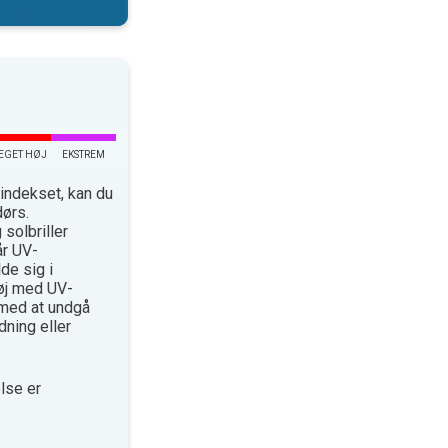
EGET HØJ
EKSTREM
indekset, kan du
dørs.
solbriller
år UV-
de sig i
øj med UV-
med at undgå
ning eller
lse er