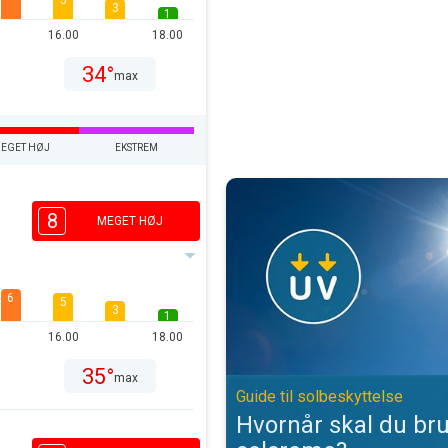
5
3
1
16.00
18.00
34°
max
EGET HØJ
EKSTREM
Hvornår skal du bruge solcreme?.
8
MEGET HØJ
6
5
3
1
16.00
18.00
35°
max
Guide til solbeskyttelse
Hvornår skal du br