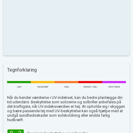
Tegnforklaring
LAV
MODERAT
HØJ
MEGET HØJ
EKSTREM
Når du kender værdierne i UV-indekset, kan du bedre planlægge din
tid udendørs. Beskyttelse som solcreme og solbriller anbefales på
det kraftigste, når UV-indeksværdien er høj. At opholde sig i skyggen
og bære passende tøj med UV-beskyttelse kan også hjælpe med at
undgå sundhedsskader som solskoldning eller endda farlig
hudkræft.