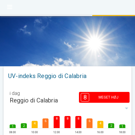
UV-indeks Reggio di Calabria
i dag
8
MEGET HØJ
Reggio di Calabria
8
8
8
6
6
4
4
2
2
1
1
08.00
10.00
12.00
14.00
16.00
18.00