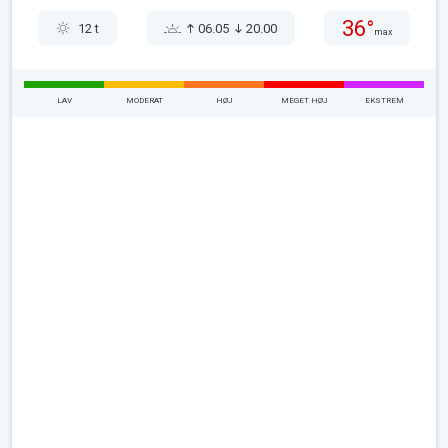
36°
12 t
06.05
20.00
max
LAV
MODERAT
HØJ
MEGET HØJ
EKSTREM