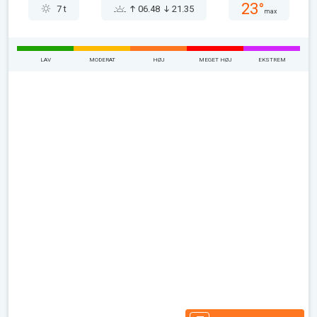
23°
7 t
06.48
21.35
max
LAV
MODERAT
HØJ
MEGET HØJ
EKSTREM