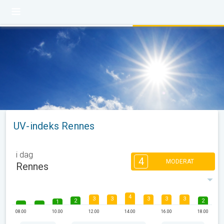
UV-indeks Rennes
i dag
4
MODERAT
Rennes
4
3
3
3
3
3
2
2
1
08.00
10.00
12.00
14.00
16.00
18.00