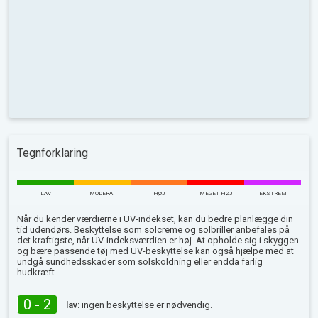
Tegnforklaring
LAV
MODERAT
HØJ
MEGET HØJ
EKSTREM
Når du kender værdierne i UV-indekset, kan du bedre planlægge din
tid udendørs. Beskyttelse som solcreme og solbriller anbefales på
det kraftigste, når UV-indeksværdien er høj. At opholde sig i skyggen
og bære passende tøj med UV-beskyttelse kan også hjælpe med at
undgå sundhedsskader som solskoldning eller endda farlig
hudkræft.
0 - 2
lav:
ingen beskyttelse er nødvendig.