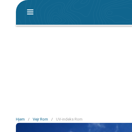
Hjem
/
Vejr Rom
/
UV-indeks Rom