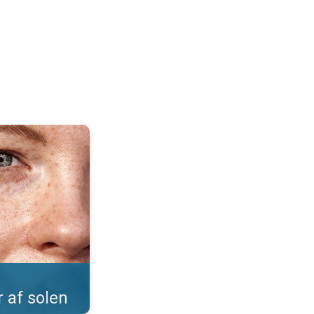
Sommer på næsetippen. . .
r af solen