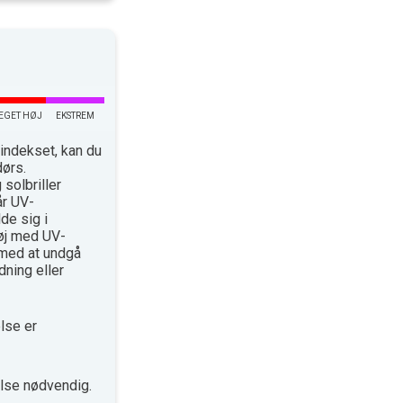
EGET HØJ
EKSTREM
indekset, kan du
dørs.
solbriller
år UV-
de sig i
øj med UV-
med at undgå
ning eller
lse er
lse nødvendig.