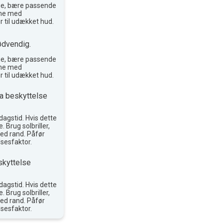
ge, bære passende
reme med
r til udækket hud.
ødvendig.
ge, bære passende
reme med
r til udækket hud.
a beskyttelse
agstid. Hvis dette
. Brug solbriller,
ed rand. Påfør
sesfaktor.
skyttelse
agstid. Hvis dette
. Brug solbriller,
ed rand. Påfør
sesfaktor.