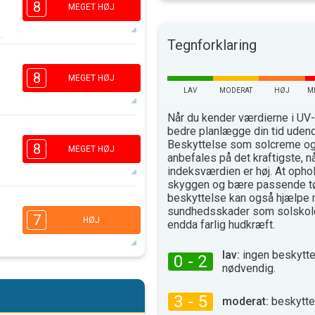
8
MEGET HØJ
Tegnforklaring
6
4
1
1
8
MEGET HØJ
16.00
18.00
LAV
MODERAT
HØJ
M
35°
Når du kender værdierne i UV-
max
bedre planlægge din tid uden
6
4
Beskyttelse som solcreme og 
2
1
8
MEGET HØJ
anbefales på det kraftigste, n
16.00
18.00
indeksværdien er høj. At ophol
skyggen og bære passende t
37°
max
beskyttelse kan også hjælpe 
5
4
sundhedsskader som solskold
2
1
7
HØJ
endda farlig hudkræft.
16.00
18.00
lav:
ingen beskytte
37°
0 - 2
max
nødvendig.
5
4
2
1
3 - 5
16.00
18.00
moderat:
beskytte