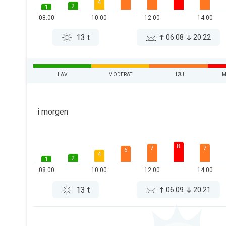
4
2
1
08.00
10.00
12.00
14.00
13 t
06.08
20.22
LAV
MODERAT
HØJ
M
i morgen
8
7
7
6
4
2
1
08.00
10.00
12.00
14.00
13 t
06.09
20.21