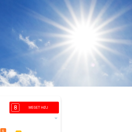
8
MEGET HØJ
6