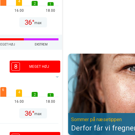
4
2
1
16.00
18.00
36°
max
EGET HØJ
EKSTREM
Derfor får vi fregner af solen. 
8
MEGET HØJ
6
4
2
1
16.00
18.00
36°
max
Sommer på næsetippen
Derfor får vi fregne