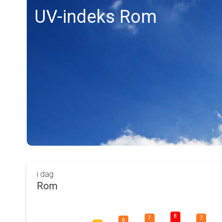
UV-indeks Rom
i dag
Rom
8
7
7
6