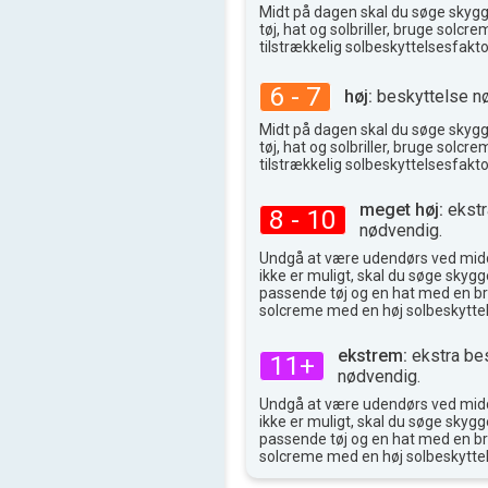
Midt på dagen skal du søge skyg
37°
max
tøj, hat og solbriller, bruge solc
tilstrækkelig solbeskyttelsesfakto
6 - 7
høj:
beskyttelse n
Midt på dagen skal du søge skyg
tøj, hat og solbriller, bruge solc
tilstrækkelig solbeskyttelsesfakto
meget høj:
ekstr
8 - 10
nødvendig.
Undgå at være udendørs ved midd
ikke er muligt, skal du søge skygge
passende tøj og en hat med en br
solcreme med en høj solbeskyttel
ekstrem:
ekstra be
11+
nødvendig.
Undgå at være udendørs ved midd
ikke er muligt, skal du søge skygge
passende tøj og en hat med en br
solcreme med en høj solbeskyttel