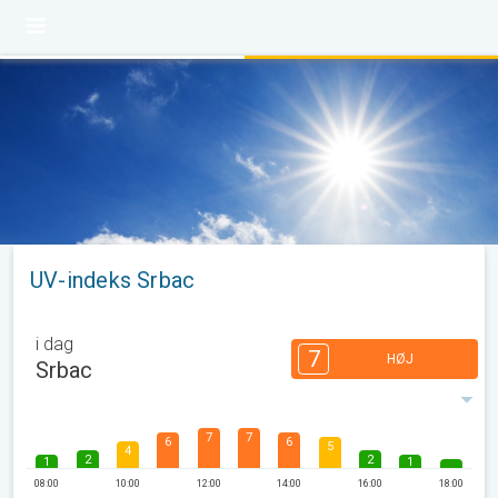
UV-indeks Srbac
i dag
7
HØJ
Srbac
7
7
6
6
5
4
2
2
1
1
08:00
10:00
12:00
14:00
16:00
18:00