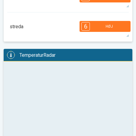
08:00
10:00
12:00
14:00
16:00
18:00
36°
14 t
05.45
20.04
max
7
7
6
6
5
4
3
2
2
1
1
6
streda
HØJ
08:00
10:00
12:00
14:00
16:00
18:00
37°
13 t
05.46
20.03
max
6
6
6
6
5
5
3
3
2
2
1
TemperaturRadar
08:00
10:00
12:00
14:00
16:00
18:00
35°
12 t
05.47
20.01
max