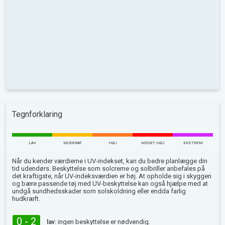
Tegnforklaring
LAV
MODERAT
HØJ
MEGET HØJ
EKSTREM
Når du kender værdierne i UV-indekset, kan du bedre planlægge din
tid udendørs. Beskyttelse som solcreme og solbriller anbefales på
det kraftigste, når UV-indeksværdien er høj. At opholde sig i skyggen
og bære passende tøj med UV-beskyttelse kan også hjælpe med at
undgå sundhedsskader som solskoldning eller endda farlig
hudkræft.
0 - 2
lav:
ingen beskyttelse er nødvendig.