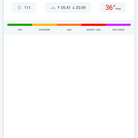
36°
11 t
05.41
20.09
max
LAV
MODERAT
HØJ
MEGET HØJ
EKSTREM