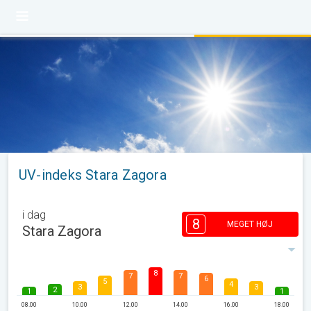
UV-indeks Stara Zagora
i dag
8
MEGET HØJ
Stara Zagora
8
7
7
6
5
4
3
3
2
1
1
08.00
10.00
12.00
14.00
16.00
18.00