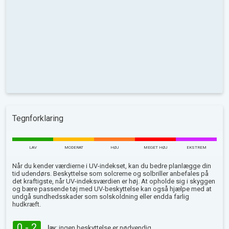
Tegnforklaring
LAV
MODERAT
HØJ
MEGET HØJ
EKSTREM
Når du kender værdierne i UV-indekset, kan du bedre planlægge din
tid udendørs. Beskyttelse som solcreme og solbriller anbefales på
det kraftigste, når UV-indeksværdien er høj. At opholde sig i skyggen
og bære passende tøj med UV-beskyttelse kan også hjælpe med at
undgå sundhedsskader som solskoldning eller endda farlig
hudkræft.
0 - 2
lav:
ingen beskyttelse er nødvendig.