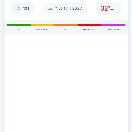
32°
13 t
06.17
20.27
max
LAV
MODERAT
HØJ
MEGET HØJ
EKSTREM