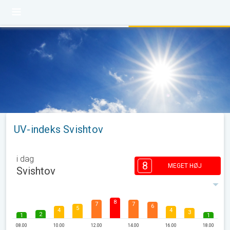
UV-indeks Svishtov
i dag
8
MEGET HØJ
Svishtov
8
7
7
6
5
4
4
3
2
1
1
08.00
10.00
12.00
14.00
16.00
18.00