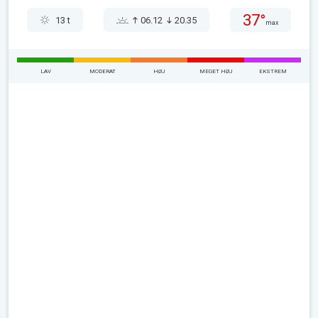
37°
13 t
06.12
20.35
max
LAV
MODERAT
HØJ
MEGET HØJ
EKSTREM