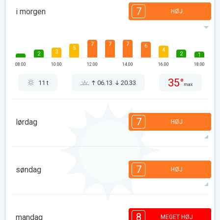
7
i morgen
HØJ
7
7
7
6
5
4
3
2
2
1
08.00
10.00
12.00
14.00
16.00
18.00
35°
11 t
06.13
20.33
max
7
lørdag
HØJ
7
6
6
5
5
4
3
2
2
1
1
7
søndag
HØJ
08.00
10.00
12.00
14.00
16.00
18.00
34°
11 t
06.15
20.32
max
7
7
6
6
5
4
3
3
2
1
1
8
mandag
MEGET HØJ