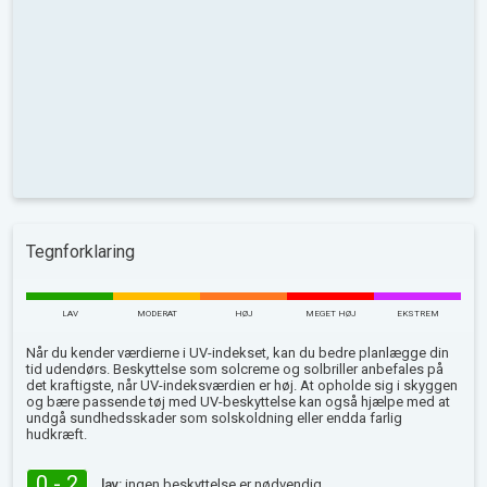
Tegnforklaring
LAV
MODERAT
HØJ
MEGET HØJ
EKSTREM
Når du kender værdierne i UV-indekset, kan du bedre planlægge din
tid udendørs. Beskyttelse som solcreme og solbriller anbefales på
det kraftigste, når UV-indeksværdien er høj. At opholde sig i skyggen
og bære passende tøj med UV-beskyttelse kan også hjælpe med at
undgå sundhedsskader som solskoldning eller endda farlig
hudkræft.
0 - 2
lav:
ingen beskyttelse er nødvendig.