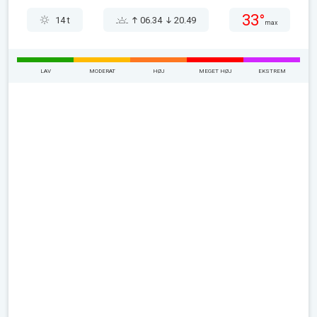
33°
14 t
06.34
20.49
max
LAV
MODERAT
HØJ
MEGET HØJ
EKSTREM