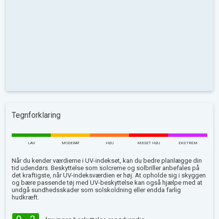
Tegnforklaring
LAV
MODERAT
HØJ
MEGET HØJ
EKSTREM
Når du kender værdierne i UV-indekset, kan du bedre planlægge din
tid udendørs. Beskyttelse som solcreme og solbriller anbefales på
det kraftigste, når UV-indeksværdien er høj. At opholde sig i skyggen
og bære passende tøj med UV-beskyttelse kan også hjælpe med at
undgå sundhedsskader som solskoldning eller endda farlig
hudkræft.