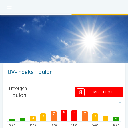
UV-indeks Toulon
i morgen
8
MEGET HØJ
Toulon
8
8
7
7
5
5
3
3
2
1
08.00
10.00
12.00
14.00
16.00
18.00