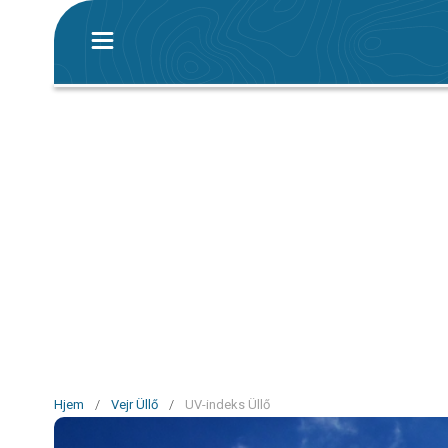
Hjem
/
Vejr Üllő
/
UV-indeks Üllő