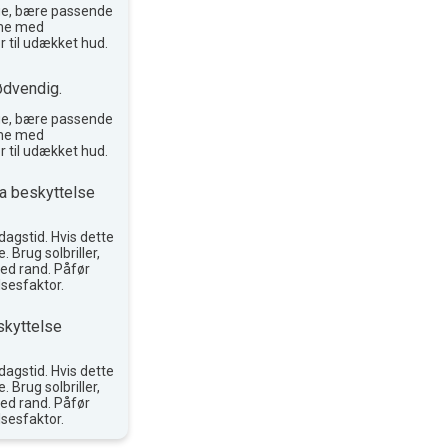
ge, bære passende
reme med
r til udækket hud.
ødvendig.
ge, bære passende
reme med
r til udækket hud.
a beskyttelse
agstid. Hvis dette
. Brug solbriller,
ed rand. Påfør
sesfaktor.
skyttelse
agstid. Hvis dette
. Brug solbriller,
ed rand. Påfør
sesfaktor.