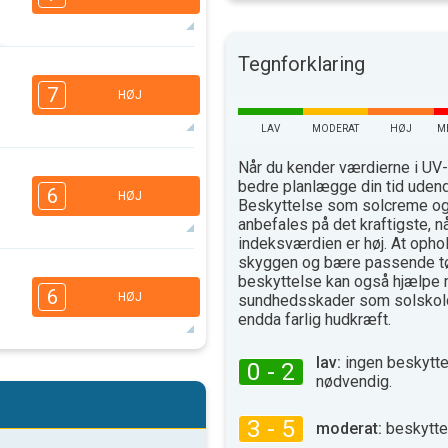
Tegnforklaring
5
3
2
1
7
HØJ
16:00
18:00
LAV
MODERAT
HØJ
M
32°
max
Når du kender værdierne i UV-
5
3
bedre planlægge din tid uden
2
1
6
HØJ
Beskyttelse som solcreme og 
16:00
18:00
anbefales på det kraftigste, n
35°
indeksværdien er høj. At ophol
max
skyggen og bære passende t
4
3
beskyttelse kan også hjælpe 
1
6
HØJ
sundhedsskader som solskold
16:00
18:00
endda farlig hudkræft.
36°
max
lav:
ingen beskytte
0 - 2
4
3
nødvendig.
2
1
16:00
18:00
3 - 5
moderat:
beskytte
31°
max