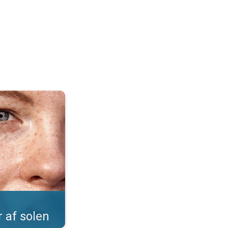
Sommer på næsetippen. . .
r af solen