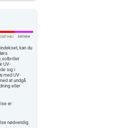
EGET HØJ
EKSTREM
indekset, kan du
dørs.
solbriller
år UV-
de sig i
øj med UV-
med at undgå
ning eller
lse er
lse nødvendig.