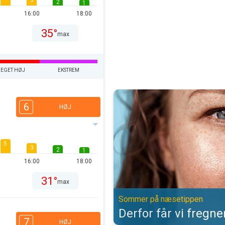
3
2
1
16:00
18:00
35°
max
EGET HØJ
EKSTREM
Derfor får vi fregner af solen. 
6
HØJ
5
3
2
1
16:00
18:00
31°
max
Sommer på næsetippen
Derfor får vi fregne
7
HØJ