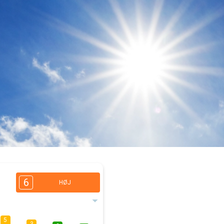
6
HØJ
5