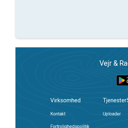
Vejr & Ra
Virksomhed
Tjenester
Kontakt
Uploader
Fortrolighedspolitik