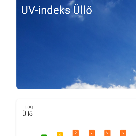
UV-indeks Üllő
i dag
Üllő
6
6
6
6
4