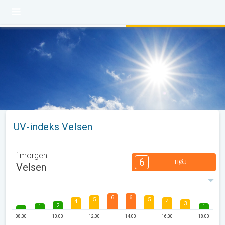
UV-indeks Velsen
i morgen
6
HØJ
Velsen
6
6
5
5
4
4
3
2
1
1
08.00
10.00
12.00
14.00
16.00
18.00