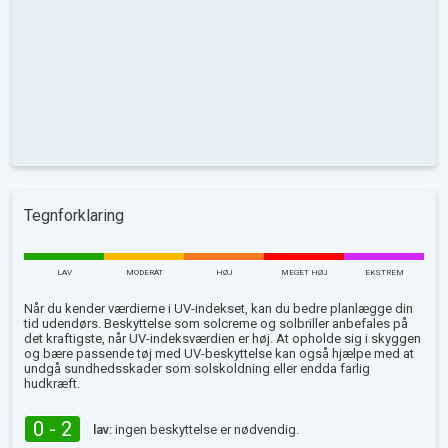
Tegnforklaring
LAV
MODERAT
HØJ
MEGET HØJ
EKSTREM
Når du kender værdierne i UV-indekset, kan du bedre planlægge din
tid udendørs. Beskyttelse som solcreme og solbriller anbefales på
det kraftigste, når UV-indeksværdien er høj. At opholde sig i skyggen
og bære passende tøj med UV-beskyttelse kan også hjælpe med at
undgå sundhedsskader som solskoldning eller endda farlig
hudkræft.
0 - 2
lav:
ingen beskyttelse er nødvendig.