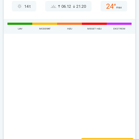
24°
14 t
06.12
21.20
max
LAV
MODERAT
HØJ
MEGET HØJ
EKSTREM