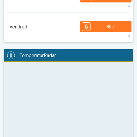
08:00
10:00
12:00
14:00
16:00
18:00
37°
13 t
06:41
21:00
max
7
7
6
6
5
4
3
2
2
1
6
vendredi
HØJ
08:00
10:00
12:00
14:00
16:00
18:00
39°
12 t
06:42
20:58
max
6
6
6
6
5
5
4
3
2
2
1
TemperaturRadar
08:00
10:00
12:00
14:00
16:00
18:00
38°
12 t
06:43
20:57
max