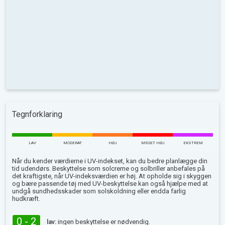
Tegnforklaring
LAV
MODERAT
HØJ
MEGET HØJ
EKSTREM
Når du kender værdierne i UV-indekset, kan du bedre planlægge din
tid udendørs. Beskyttelse som solcreme og solbriller anbefales på
det kraftigste, når UV-indeksværdien er høj. At opholde sig i skyggen
og bære passende tøj med UV-beskyttelse kan også hjælpe med at
undgå sundhedsskader som solskoldning eller endda farlig
hudkræft.
0 - 2
lav:
ingen beskyttelse er nødvendig.