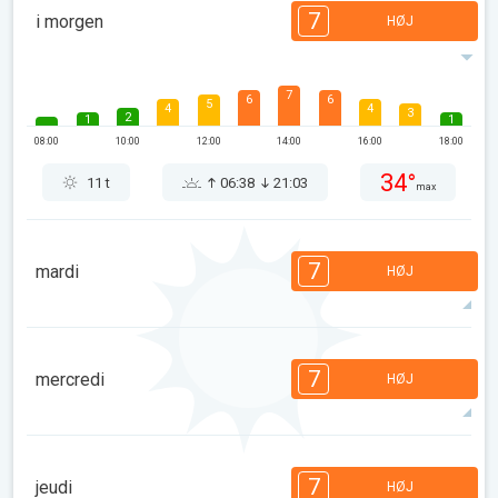
7
i morgen
HØJ
7
6
6
5
4
4
3
2
1
1
08:00
10:00
12:00
14:00
16:00
18:00
34°
11 t
06:38
21:03
max
7
mardi
HØJ
7
7
6
6
5
4
3
2
2
1
7
mercredi
HØJ
08:00
10:00
12:00
14:00
16:00
18:00
35°
12 t
06:40
21:01
max
7
7
6
6
5
4
3
2
2
1
7
jeudi
HØJ