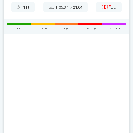
33°
11 t
06:37
21:04
max
LAV
MODERAT
HØJ
MEGET HØJ
EKSTREM