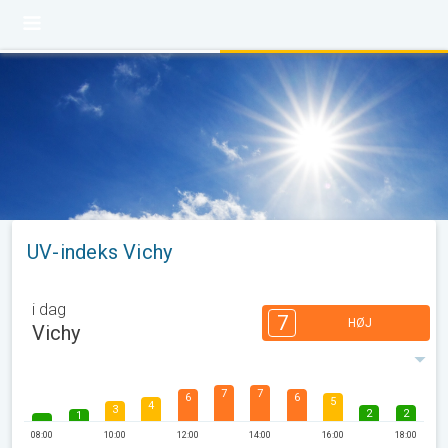
UV-indeks Vichy
i dag
7
HØJ
Vichy
7
7
6
6
5
4
3
2
2
1
08:00
10:00
12:00
14:00
16:00
18:00