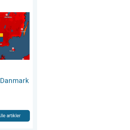
dag den 20. juli 2026
 Ny varmerekord. . . mandag den 29. juni 2026
i Danmark
lle artikler