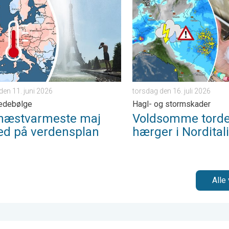
ader. . . onsdag den 3. juni 2026
tvarmeste maj måned på verdensplan. Tidlig hedebølge. . . tors
Voldsomme tordenvejr hærger
den 11. juni 2026
torsdag den 16. juli 2026
hedebølge
Hagl- og stormskader
næstvarmeste maj
Voldsomme torde
d på verdensplan
hærger i Nordital
Alle 