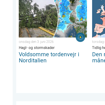
Voldsomme tordenvejr i Norditalien. Hagl- og stormsk
Den næs
onsdag den 3. juni 2026
torsdag 
Hagl- og stormskader
Tidlig 
Voldsomme tordenvejr i
Den 
Norditalien
måne