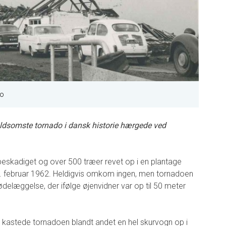
ro
voldsomste tornado i dansk historie hærgede ved
eskadiget og over 500 træer revet op i en plantage
1. februar 1962. Heldigvis omkom ingen, men tornadoen
ødelæggelse, der ifølge øjenvidner var op til 50 meter
g kastede tornadoen blandt andet en hel skurvogn op i