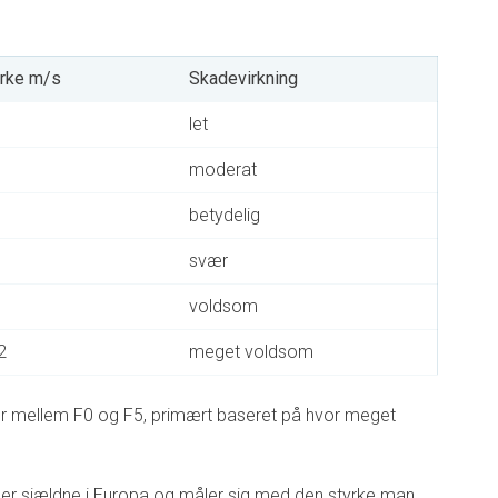
yrke m/s
Skadevirkning
let
moderat
betydelig
svær
voldsom
2
meget voldsom
er mellem F0 og F5, primært baseret på hvor meget
 er sjældne i Europa og måler sig med den styrke man