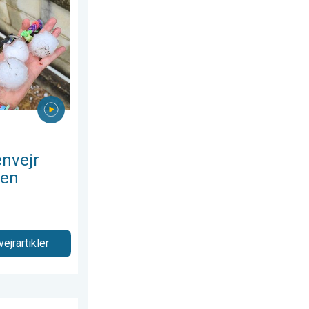
dag den 11. juni 2026
 i Norditalien. Hagl- og stormskader. . . torsdag den 16. juli 2
nvejr
ien
vejrartikler