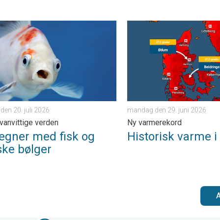
sdag den 16. april 2026
ner med fisk og mytiske bølger. Vejrets vanvittige verden. . . man
Historisk varme i Danmark.
en 20. juli 2026
mandag den 29. juni 2026
 vanvittige verden
Ny varmerekord
regner med fisk og
Historisk varme 
ske bølger
A