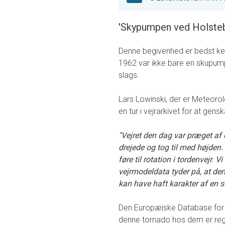
'Skypumpen ved Holsteb
Denne begivenhed er bedst ke
1962 var ikke bare en skupump
slags.
Lars Lowinski, der er Meteorolo
en tur i vejrarkivet for at gen
"Vejret den dag var præget af 
drejede og tog til med højden.
føre til rotation i tordenvejr.
vejrmodeldata tyder på, at den 
kan have haft karakter af en s
Den Europæiske Database for
denne tornado hos dem er regis