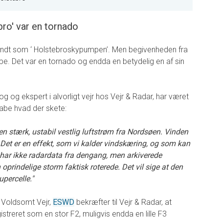
ro' var en tornado
ndt som ‘ Holstebroskypumpen’. Men begivenheden fra
e. Det var en tornado og endda en betydelig en af sin
g og ekspert i alvorligt vejr hos Vejr & Radar, har været
skabe hvad der skete:
en stærk, ustabil vestlig luftstrøm fra Nordsøen. Vinden
 Det er en effekt, som vi kalder vindskæring, og som kan
 Vi har ikke radardata fra dengang, men arkiverede
oprindelige storm faktisk roterede. Det vil sige at den
upercelle."
 Voldsomt Vejr,
ESWD
bekræfter til Vejr & Radar, at
treret som en stor F2, muligvis endda en lille F3