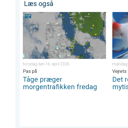
Læs også
Tåge præger morgentrafikken fredag. Pas på. . . tor
Det reg
torsdag den 16. april 2026
mandag d
Pas på
Vejrets
Tåge præger
Det 
morgentrafikken fredag
myti