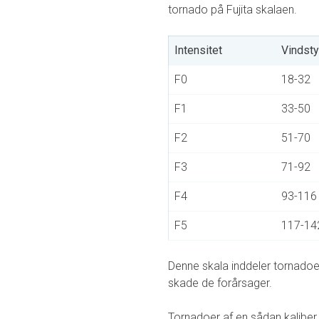
tornado på Fujita skalaen.
Intensitet
Vindst
F0
18-32
F1
33-50
F2
51-70
F3
71-92
F4
93-116
F5
117-14
Denne skala inddeler tornado
skade de forårsager.
Tornadoer af en sådan kaliber