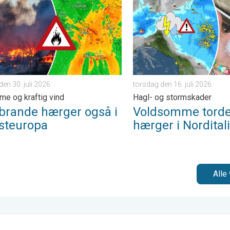
den 30. juli 2026
torsdag den 16. juli 2026
me og kraftig vind
Hagl- og stormskader
brande hærger også i
Voldsomme torde
steuropa
hærger i Nordital
Alle 