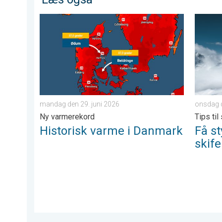
Historisk varme i Danmark. Ny varmerekord. . . mand
Få styr 
mandag den 29. juni 2026
onsdag d
Ny varmerekord
Tips til
Historisk varme i Danmark
Få st
skife