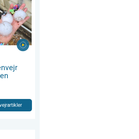
nvejr
ien
vejrartikler