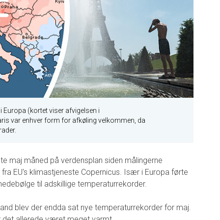
i Europa (kortet viser afvigelsen i
is var enhver form for afkøling velkommen, da
rader.
te maj måned på verdensplan siden målingerne
fra EU's klimastjeneste Copernicus. Især i Europa førte
hedebølge til adskillige temperaturrekorder.
Irland blev der endda sat nye temperaturrekorder for maj.
r det allerede været meget varmt.