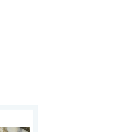
torsdag den 30. juli 2026
 i Norditalien. Hagl- og stormskader. . . torsdag den 16. juli 2