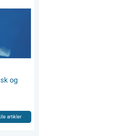
6
ske bølger. Vejrets vanvittige verden. . . mandag den 20. juli 20
isk og
lle artikler