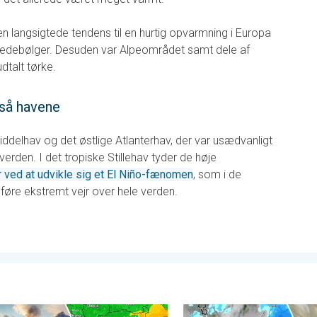
den langsigtede tendens til en hurtig opvarmning i Europa
hedebølger. Desuden var Alpeområdet samt dele af
dtalt tørke.
så havene
Middelhav og det østlige Atlanterhav, der var usædvanligt
rden. I det tropiske Stillehav tyder de høje
r ved at udvikle sig et El Niño-fænomen
, som i de
e ekstremt vejr over hele verden.
h. . . fredag den 3. juli 2026
nde hærger også i Sydøsteuropa. Hed varme og kraftig vind. . . 
Voldsomme tordenvejr hærger