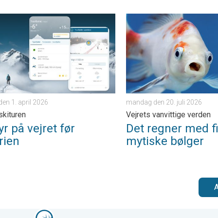
ag den 29. juni 2026
på vejret før skiferien. Tips til skituren. . . onsdag den 1. april 202
Det regner med fisk og myti
en 1. april 2026
mandag den 20. juli 2026
 skituren
Vejrets vanvittige verden
yr på vejret før
Det regner med f
rien
mytiske bølger
A