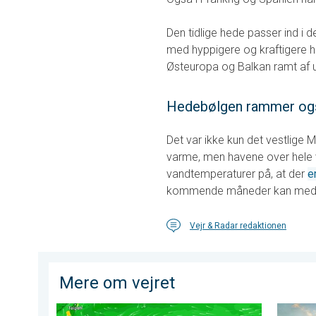
Den tidlige hede passer ind i 
med hyppigere og kraftigere 
Østeuropa og Balkan ramt af u
Hedebølgen rammer og
Det var ikke kun det vestlige 
varme, men havene over hele ve
vandtemperaturer på, at der
e
kommende måneder kan medfør
Vejr & Radar redaktionen
Mere om vejret
Endnu en tyfon i Stillehavet. Vindstød på over 300 km/
Skovbra