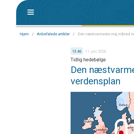
Hjem
/
Anbefalede artikler
/
Den næstvarmeste maj måned nog
13.46
11. juni 2026
Tidlig hedebølge
Den næstvarme
verdensplan