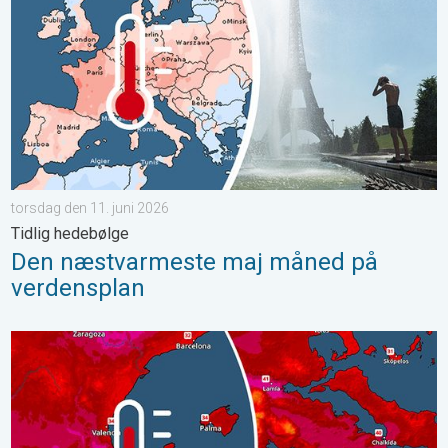
torsdag den 11. juni 2026
Tidlig hedebølge
Den næstvarmeste maj måned på
verdensplan
Ny hedebølge i Sydeuropa. Op mod 45 grader. . . onsdag den 2