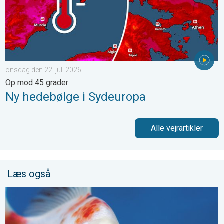
onsdag den 22. juli 2026
Op mod 45 grader
Ny hedebølge i Sydeuropa
Alle vejrartikler
Læs også
Det regner med fisk og mytiske bølger. Vejrets vanvittige verde