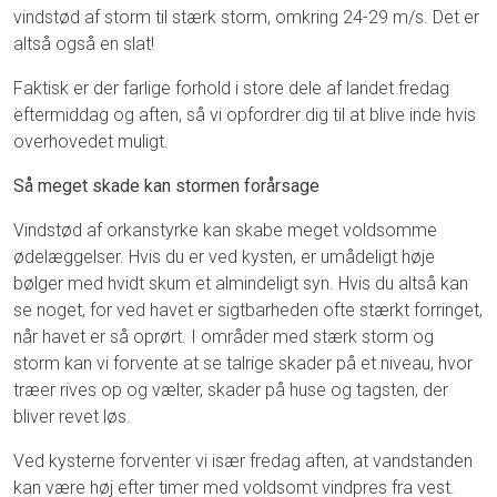
vindstød af storm til stærk storm, omkring 24-29 m/s. Det er
altså også en slat!
Faktisk er der farlige forhold i store dele af landet fredag
eftermiddag og aften, så vi opfordrer dig til at blive inde hvis
overhovedet muligt.
Så meget skade kan stormen forårsage
Vindstød af orkanstyrke kan skabe meget voldsomme
ødelæggelser. Hvis du er ved kysten, er umådeligt høje
bølger med hvidt skum et almindeligt syn. Hvis du altså kan
se noget, for ved havet er sigtbarheden ofte stærkt forringet,
når havet er så oprørt. I områder med stærk storm og
storm kan vi forvente at se talrige skader på et niveau, hvor
træer rives op og vælter, skader på huse og tagsten, der
bliver revet løs.
Ved kysterne forventer vi især fredag aften, at vandstanden
kan være høj efter timer med voldsomt vindpres fra vest.