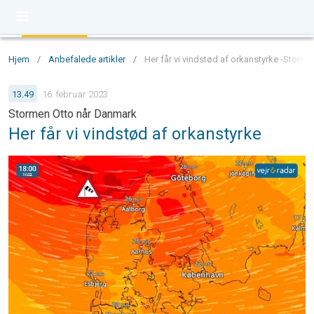
Hjem
/
Anbefalede artikler
/
Her får vi vindstød af orkanstyrke -Storme
13.49
16. februar 2023
Stormen Otto når Danmark
Her får vi vindstød af orkanstyrke