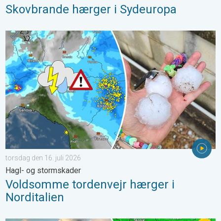
Skovbrande hærger i Sydeuropa
Voldsomme tordenvejr hærger i Norditalien. Hagl- og stormskade
torsdag den 16. juli 2026
Hagl- og stormskader
Voldsomme tordenvejr hærger i
Norditalien