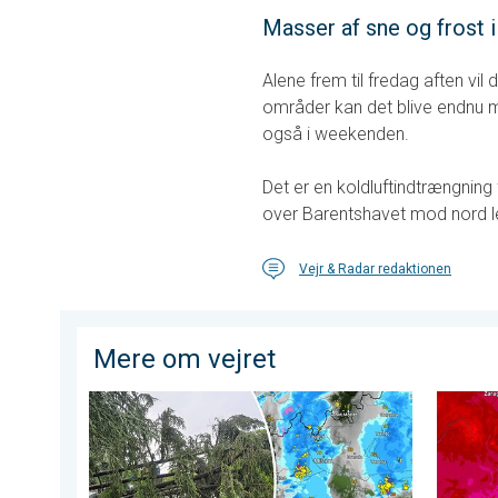
Masser af sne og frost i
Alene frem til fredag aften vil 
områder kan det blive endnu m
også i weekenden.
Det er en koldluftindtrængning f
over Barentshavet mod nord le
Vejr & Radar redaktionen
Mere om vejret
Voldsomme tordenvejr i Norditalien. Hagl- og stormsk
Ny hede