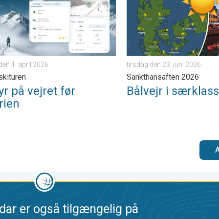
en 1. april 2026
tirsdag den 23. juni 2026
 skituren
Sankthansaften 2026
yr på vejret før
Bålvejr i særklas
rien
A
dar er også tilgængelig på