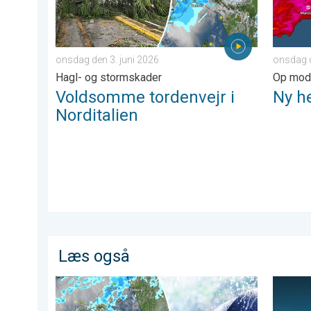
onsdag den 3. juni 2026
onsdag d
Hagl- og stormskader
Op mod
Voldsomme tordenvejr i
Ny h
Norditalien
Læs også
Solglimt mellem bygerne torsdag. Kristi Himmelfarts
Få styr 