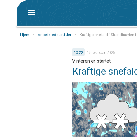
Hjem
/
Anbefalede artikler
/
Kraftige snefald i Skandinavien i
10.22
15. oktober 2025
Vinteren er startet
Kraftige snefal