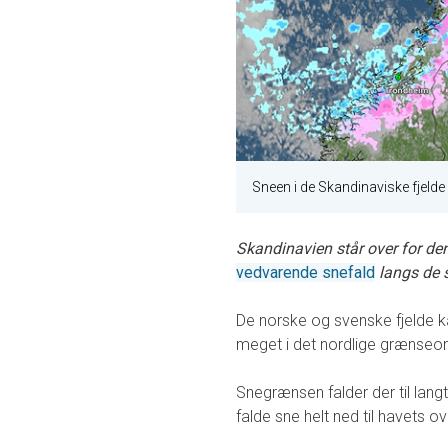
Sneen i de Skandinaviske fjelde
Skandinavien står over for den 
vedvarende snefald
langs de s
De norske og svenske fjelde k
meget i det nordlige grænse
Snegrænsen falder der til lang
falde sne helt ned til havets ov