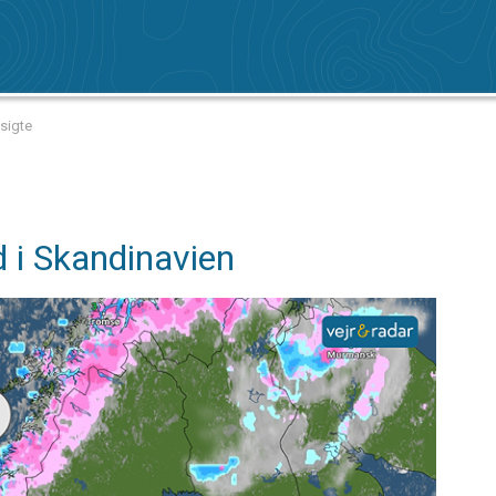
 sigte
d i Skandinavien