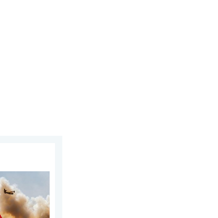
26
pa. Tørke og kraftig vind. . . mandag den 6. juli 2026