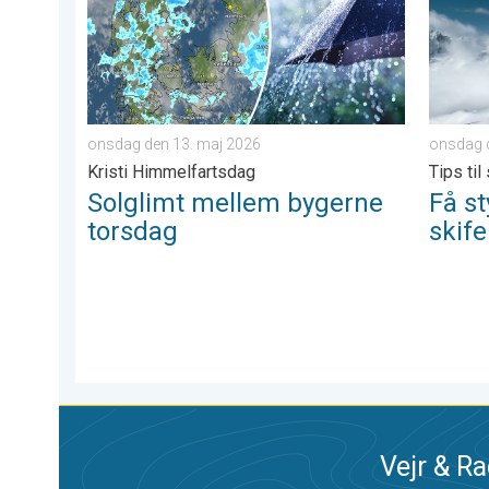
onsdag den 13. maj 2026
onsdag d
Kristi Himmelfartsdag
Tips til
Solglimt mellem bygerne
Få st
torsdag
skife
Vejr & Ra