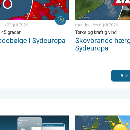
en 22. juli 2026
mandag den 6. juli 2026
 45 grader
Tørke og kraftig vind
edebølge i Sydeuropa
Skovbrande hærg
Sydeuropa
Alle 
dag. . . onsdag den 13. maj 2026
på vejret før skiferien. Tips til skituren. . . onsdag den 1. april 202
Bålvejr i særklasse. Sankth