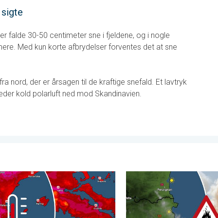
 sigte
der falde 30-50 centimeter sne i fjeldene, og i nogle
ere. Med kun korte afbrydelser forventes det at sne
ra nord, der er årsagen til de kraftige snefald. Et lavtryk
der kold polarluft ned mod Skandinavien.
ader. . . onsdag den 3. juni 2026
bølge i Sydeuropa. Op mod 45 grader. . . onsdag den 22. juli 20
Skovbrande hærger i Sydeuro