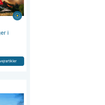
er i
vejrartikler
6
ansaften 2026. . . tirsdag den 23. juni 2026