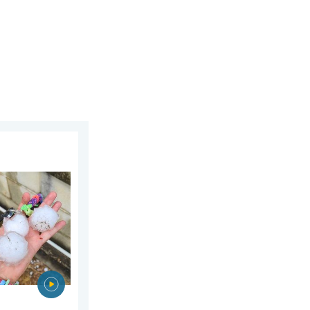
n 3. juni 2026
 i Norditalien. Hagl- og stormskader. . . torsdag den 16. juli 2