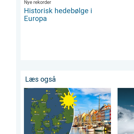
Nye rekorder
Historisk hedebølge i
Europa
Læs også
Solrigt med lune temperaturer. Vejret 1. maj. . . tors
Få styr 