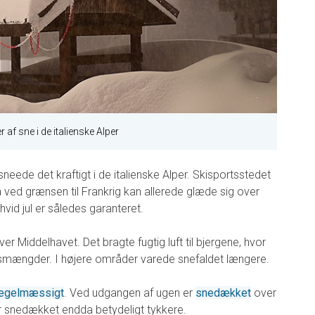
 af sne i de italienske Alper
 sneede det kraftigt i de italienske Alper. Skisportsstedet
ved grænsen til Frankrig kan allerede glæde sig over
hvid jul er således garanteret.
ver Middelhavet. Det bragte fugtig luft til bjergene, hvor
smængder. I højere områder varede snefaldet længere.
regelmæssigt
. Ved udgangen af ugen er
snedækket
over
r snedækket endda betydeligt tykkere.