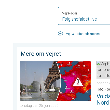
VejrRadar
Følg snefaldet live
Vejr & Radar redaktionen
Mere om vejret
Historisk hedebølge i Europa. Nye rekorder. . . torsd
Voldsom
onsdag d
Hagl- o
Vold
Nordi
torsdag den 25. juni 2026