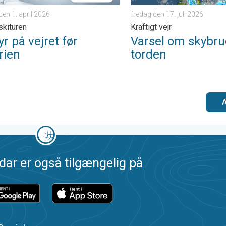
en 1. april 2026
fredag den 17. juli 2026
 skituren
Kraftigt vejr
yr på vejret før
Varsel om skybru
rien
torden
A
dar er også tilgængelig på