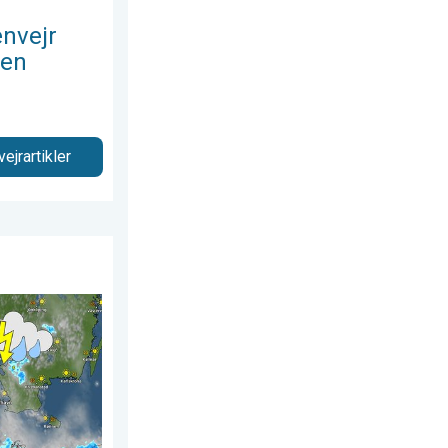
nvejr
ien
vejrartikler
6
 Kraftigt vejr. . . fredag den 17. juli 2026