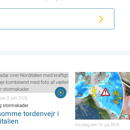
ag den 25. juni 2026
me tordenvejr i Norditalien. Hagl- og stormskader. . . onsdag de
Voldsomme tordenvejr hærger
en 3. juni 2026
g stormskader
somme tordenvejr i
talien
torsdag den 16. juli 2026