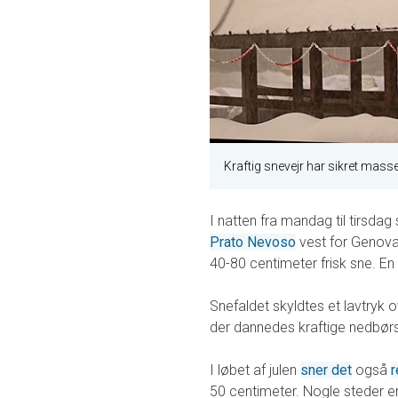
Kraftig snevejr har sikret masser
I natten fra mandag til tirsdag
Prato Nevoso
vest for Genova 
40-80 centimeter frisk sne. En 
Snefaldet skyldtes et lavtryk o
der dannedes kraftige nedbør
I løbet af julen
sner det
også
50 centimeter. Nogle steder e