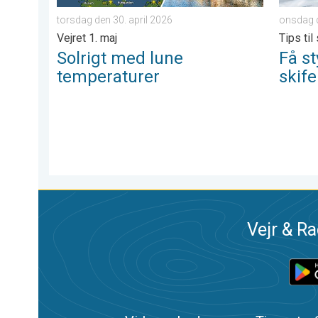
torsdag den 30. april 2026
onsdag d
Vejret 1. maj
Tips til
Solrigt med lune
Få st
temperaturer
skife
Vejr & Ra