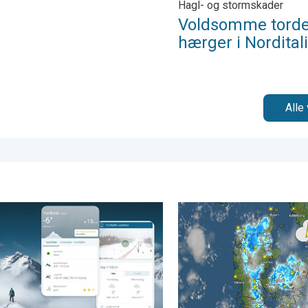
Hagl- og stormskader
Voldsomme torde
hærger i Nordital
Alle 
dag den 30. april 2026
på vejret før skiferien. Tips til skituren. . . onsdag den 1. april 202
Varsel om skybrud og torden.