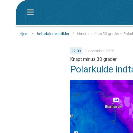
Hjem
/
Anbefalede artikler
/
Næsten minus 30 grader – Polar
12.00
2. december 2025
Knapt minus 30 grader
Polarkulde ind