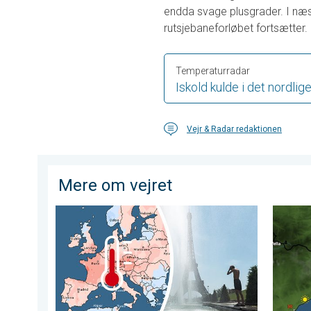
endda svage plusgrader. I næs
rutsjebaneforløbet fortsætter.
Temperaturradar
Iskold kulde i det nordli
Vejr & Radar redaktionen
Mere om vejret
Den næstvarmeste maj måned på verdensplan. Tidlig 
Skovbra