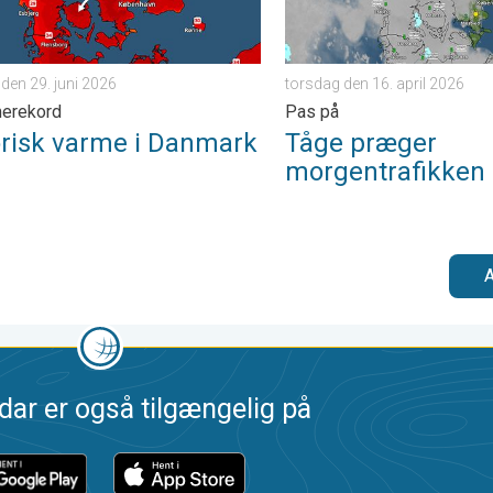
en 29. juni 2026
torsdag den 16. april 2026
merekord
Pas på
orisk varme i Danmark
Tåge præger
morgentrafikken 
A
dar er også tilgængelig på