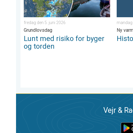
fredag den 5. juni 2026
mandag d
Grundlovsdag
Ny var
Lunt med risiko for byger
Hist
og torden
Vejr & Ra