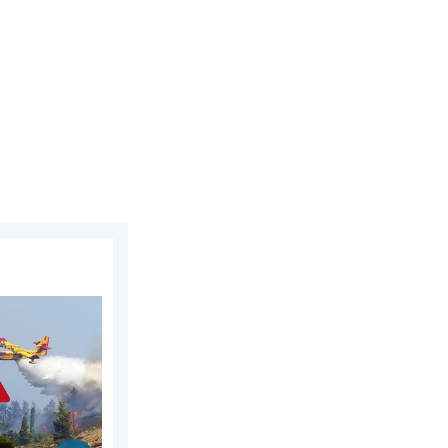
 juli 2026
et jerngreb. Regionalt 40 grader. . . mandag den 13. juli 2026