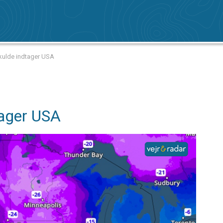
kulde indtager USA
tager USA