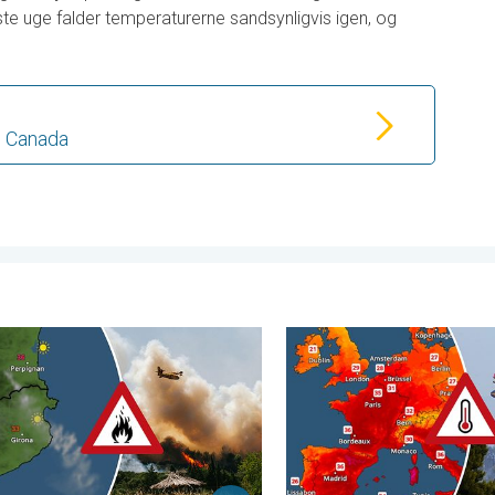
te uge falder temperaturerne sandsynligvis igen, og
ge Canada
hedebølge. . . torsdag den 11. juni 2026
nde hærger i Sydeuropa. Tørke og kraftig vind. . . mandag den 6.
Varmen har stadig Europa i 