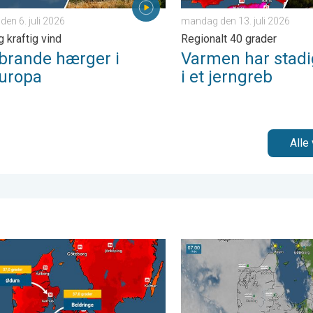
en 6. juli 2026
mandag den 13. juli 2026
 kraftig vind
Regionalt 40 grader
brande hærger i
Varmen har stadi
uropa
i et jerngreb
Alle 
. fredag den 5. juni 2026
sk varme i Danmark. Ny varmerekord. . . mandag den 29. juni 202
Tåge præger morgentrafikke