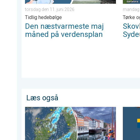
torsdag den 11. juni 2026
mandag d
Tidlig hedebølge
Tørke og
Den næstvarmeste maj
Skov
måned på verdensplan
Syde
Læs også
Lunt med risiko for byger og torden. Grundlovsdag. . 
Histori