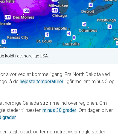
gtig koldt i det nordlige USA.
 for alvor ved at komme i gang. Fra North Dakota ved
cago lå de
højeste temperaturer
i går mellem minus 5 og
ra det nordlige Canada strømme ind over regionen. Om
gle steder til næsten
minus 30 grader
. Om dagen bliver
0 grader
.
gen stejlt opad, og termometret viser nogle steder