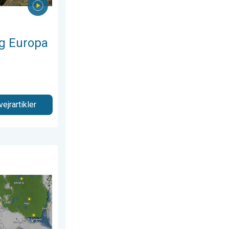
g Europa
vejrartikler
6
n fredag. Pas på. . . torsdag den 16. april 2026