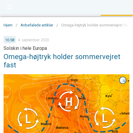
Hjem
/
Anbefalede artikler
/
Omega-højtryk holder sommervejret fast - 
10.58
4. september 2023
Solskin i hele Europa
Omega-højtryk holder sommervejret
fast