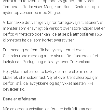
varmt med topværdier op mod 23 grader, som vores
TemperaturRadar viser. Mange områder i Centraleuropa
nyder topværdier op mod 30 grader.
Vi kan takke det venlige vejr for "omega-vejrsituationen", et
mønster som er synligt på vejrkort over store højder. Det er
derfor, vi meteorologer kan lide at se på atmosfæren i 5,5
kilometers højde, som kortet øverst viser.
Fra mandag og frem får højtrykssystemet over
Centraleuropa mere og mere styrke. Det flankeres af et
lavtryk nær Portugal og et lavtryk over Grækenland.
Højtrykket mellem de to lavtryk er mere eller mindre
blokeret, eller sidder fast. Vejret over Centraleuropa går
derfor i stå, da lavtrykkene og højtrykket næsten ikke
bevæger sig.
Dette er effekterne
Når en omega-vejrsituation først er indtrådt, kan den