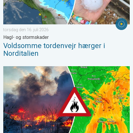
torsdag den 16. juli 2026
Hagl- og stormskader
Voldsomme tordenvejr hærger i
Norditalien
Skovbrande hærger også i Sydøsteuropa. Hed varme og kraftig v