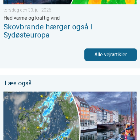
torsdag den 30. juli 2026
Hed varme og kraftig vind
Skovbrande hærger også i
Sydøsteuropa
Alle vejrartikler
Læs også
Lunt med risiko for byger og torden. Grundlovsdag. . . fredag d