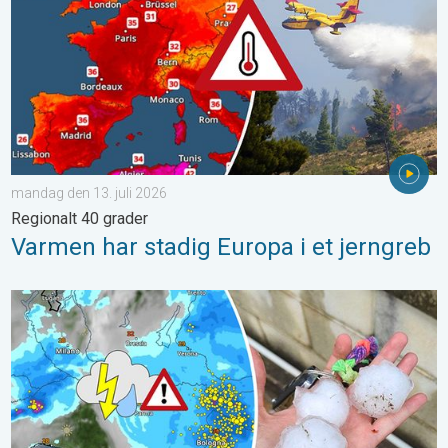
mandag den 13. juli 2026
Regionalt 40 grader
Varmen har stadig Europa i et jerngreb
Voldsomme tordenvejr hærger i Norditalien. Hagl- og stormskade