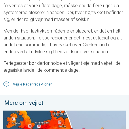
forventes at vare i flere dage, måske endda flere uger, da
systemerne blokerer hinanden. Der, hvor højtrykket befinder
sig, er der roligt vejr med masser af solskin.
Men der hvor lavtryksområderne er placeret, er det en helt
anden situation. I disse regioner er det mest ustadigt og alt
andet end sommerligt. Lavtrykket over Grækenland er
endda ved at udvikle sig til en voldsomt vejrsituation.
Feriegæster bør derfor holde et vågent øje med vejret i de
ægæiske lande i de kommende dage.
Vejr & Radar redaktionen
Mere om vejret
Varmen har stadig Europa i et jerngreb. Regionalt 40 grader. . 