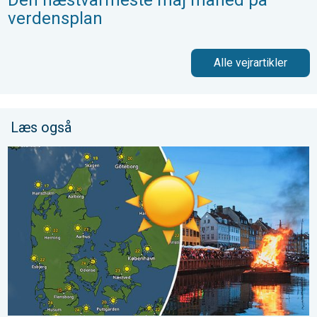
Den næstvarmeste maj måned på
verdensplan
Alle vejrartikler
Læs også
Bålvejr i særklasse. Sankthansaften 2026. . . tirsdag den 23. ju