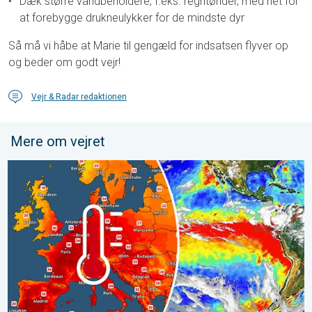
Dæk større vandbeholdere, f.eks. regntønder, med net for
at forebygge drukneulykker for de mindste dyr
Så må vi håbe at Marie til gengæld for indsatsen flyver op
og beder om godt vejr!
Vejr & Radar redaktionen
Mere om vejret
Der er varme på vej i Europa. Er det El Niños skyld?. . . tirsdag 