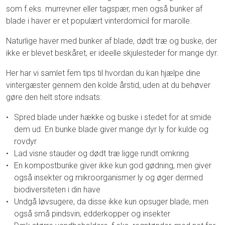
som f.eks. murrevner eller tagspær, men også bunker af
blade i haver er et populært vinterdomicil for marolle.
Naturlige haver med bunker af blade, dødt træ og buske, der
ikke er blevet beskåret, er ideelle skjulesteder for mange dyr.
Her har vi samlet fem tips til hvordan du kan hjælpe dine
vintergæster gennem den kolde årstid, uden at du behøver
gøre den helt store indsats:
Spred blade under hække og buske i stedet for at smide
dem ud. En bunke blade giver mange dyr ly for kulde og
rovdyr
Lad visne stauder og dødt træ ligge rundt omkring
En kompostbunke giver ikke kun god gødning, men giver
også insekter og mikroorganismer ly og øger dermed
biodiversiteten i din have
Undgå løvsugere, da disse ikke kun opsuger blade, men
også små pindsvin, edderkopper og insekter