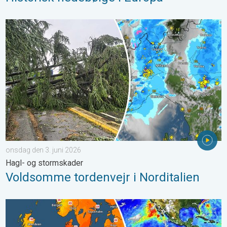
Voldsomme tordenvejr i Norditalien. Hagl- og stormskader. . . 
onsdag den 3. juni 2026
Hagl- og stormskader
Voldsomme tordenvejr i Norditalien
Der er varme på vej i Europa. Er det El Niños skyld?. . . tirsdag 