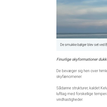
De smukke bølger blev set ved Bo
Finurlige skyformationer dukk
De bevæger sig hen over himle
skyfænomener.
Sådanne strukturer, kaldet Ke
luftlag med forskellige tempe
vindhastigheder.