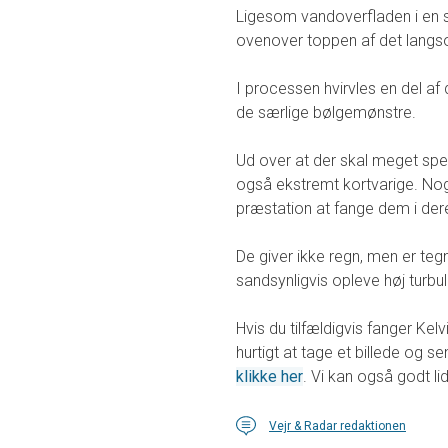
Ligesom vandoverfladen i en sø
ovenover toppen af det langs
I processen hvirvles en del af
de særlige bølgemønstre.
Ud over at der skal meget speci
også ekstremt kortvarige. Nogl
præstation at fange dem i der
De giver ikke regn, men er teg
sandsynligvis opleve høj turbu
Hvis du tilfældigvis fanger Kel
hurtigt at tage et billede og sen
klikke her
. Vi kan også godt 
Vejr & Radar redaktionen