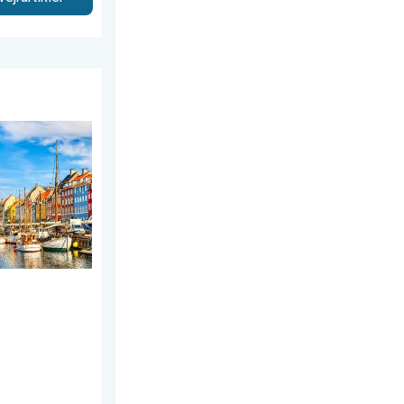
dag den 20. juli 2026
r. Vejret 1. maj. . . torsdag den 30. april 2026