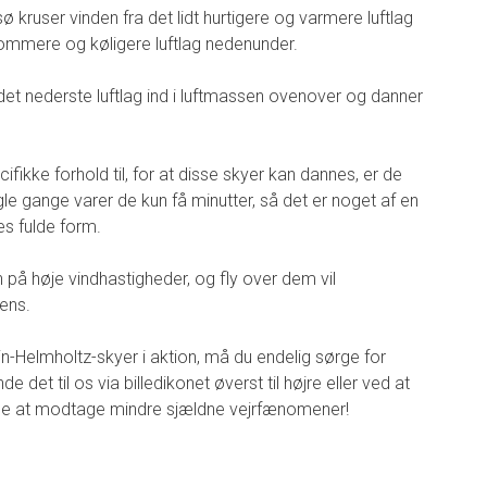
 kruser vinden fra det lidt hurtigere og varmere luftlag
ommere og køligere luftlag nedenunder.
 det nederste luftlag ind i luftmassen ovenover og danner
fikke forhold til, for at disse skyer kan dannes, er de
e gange varer de kun få minutter, så det er noget af en
es fulde form.
n på høje vindhastigheder, og fly over dem vil
lens.
vin-Helmholtz-skyer i aktion, må du endelig sørge for
de det til os via billedikonet øverst til højre eller ved at
lide at modtage mindre sjældne vejrfænomener!