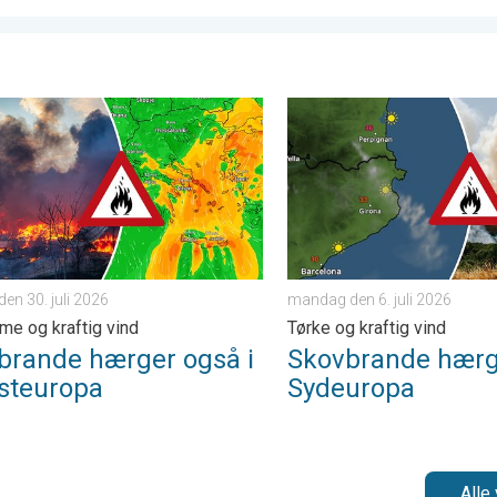
ader. . . onsdag den 3. juni 2026
nde hærger også i Sydøsteuropa. Hed varme og kraftig vind. . . 
Skovbrande hærger i Sydeuro
den 30. juli 2026
mandag den 6. juli 2026
me og kraftig vind
Tørke og kraftig vind
brande hærger også i
Skovbrande hærg
steuropa
Sydeuropa
Alle 