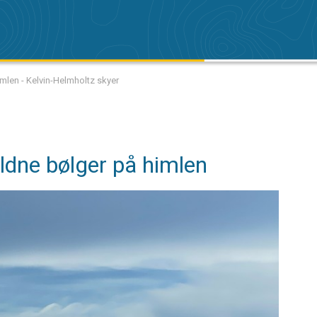
len - Kelvin-Helmholtz skyer
dne bølger på himlen