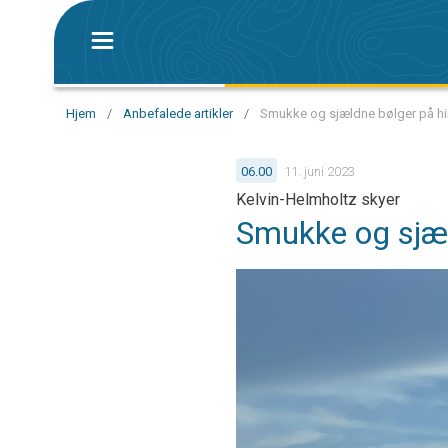
Hjem
/
Anbefalede artikler
/
Smukke og sjældne bølger på him
06.00
11. juni 2023
Kelvin-Helmholtz skyer
Smukke og sjæl