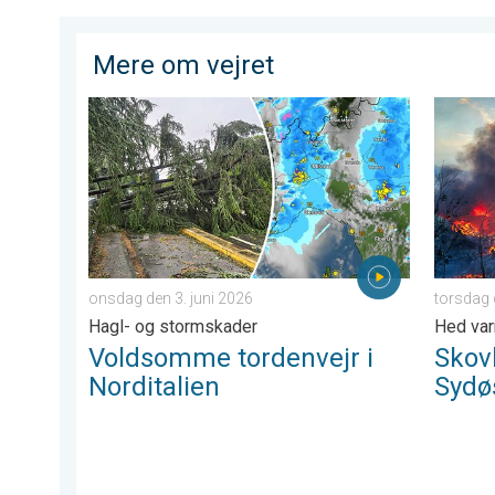
Mere om vejret
Voldsomme tordenvejr i Norditalien. Hagl- og stormsk
Skovbra
onsdag den 3. juni 2026
torsdag 
Hagl- og stormskader
Hed var
Voldsomme tordenvejr i
Skov
Norditalien
Sydø