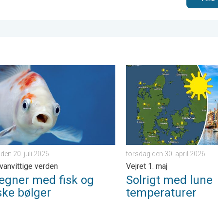
ge verden. . . søndag den 5. april 2026
ner med fisk og mytiske bølger. Vejrets vanvittige verden. . . man
Solrigt med lune temperature
en 20. juli 2026
torsdag den 30. april 2026
 vanvittige verden
Vejret 1. maj
regner med fisk og
Solrigt med lune
ske bølger
temperaturer