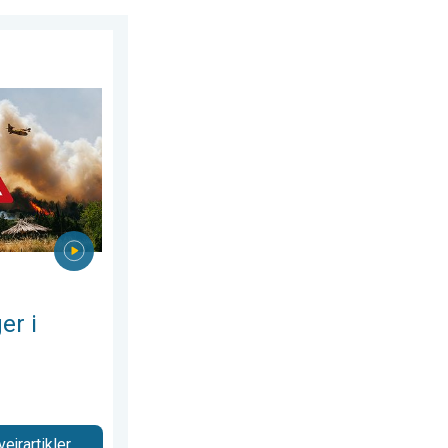
torsdag den 30. juli 2026
pa. Tørke og kraftig vind. . . mandag den 6. juli 2026
er i
vejrartikler