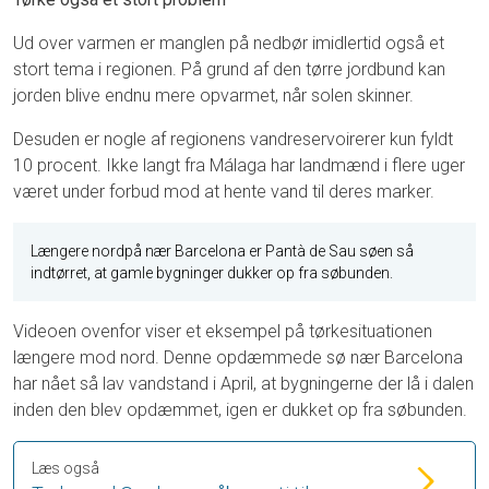
Ud over varmen er manglen på nedbør imidlertid også et
stort tema i regionen. På grund af den tørre jordbund kan
jorden blive endnu mere opvarmet, når solen skinner.
Desuden er nogle af regionens vandreservoirerer kun fyldt
10 procent. Ikke langt fra Málaga har landmænd i flere uger
været under forbud mod at hente vand til deres marker.
Længere nordpå nær Barcelona er Pantà de Sau søen så
indtørret, at gamle bygninger dukker op fra søbunden.
Videoen ovenfor viser et eksempel på tørkesituationen
længere mod nord. Denne opdæmmede sø nær Barcelona
har nået så lav vandstand i April, at bygningerne der lå i dalen
inden den blev opdæmmet, igen er dukket op fra søbunden.
Læs også