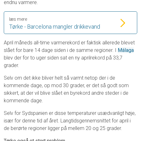
endnu varmere.
læs mere
Tørke - Barcelona mangler drikkevand
April måneds all-time varmerekord er faktisk allerede blevet
slået for bare 14 dage siden i de samme regioner. I
Málaga
blev der for to uger siden sat en ny aprilrekord på 33,7
grader.
Selv om det ikke bliver helt så varmt netop der i de
kommende dage, op mod 30 grader, er det så godt som
sikkert, at der vil blive slået en byrekord andre steder i de
kommende dage.
Selv for Sydspanien er disse temperaturer usædvanligt høje,
især for denne tid af året. Langtidsgennemsnittet for april i
de berørte regioner ligger på mellem 20 og 25 grader.
Tørke også et stort problem