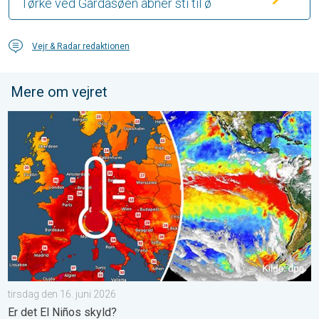
Tørke ved Gardasøen åbner sti til ø
Vejr & Radar redaktionen
Mere om vejret
Der er varme på vej i Europa. Er det El Niños skyld?. . . tirsdag 
tirsdag den 16. juni 2026
Er det El Niños skyld?