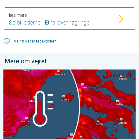
læs mere
Se billederne - Etna laver røgringe
Vejr & Radar redaktionen
Mere om vejret
Ny hedebølge i Sydeuropa. Op mod 45 grader. . . onsdag den 2