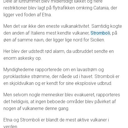
Dele af luftrummet blev midlertidigt lukket og flere
restriktioner blev lagt på flytrafikken omkring Catania, der
ligger ved foden af Etna.
Men det var ikke den eneste vulkanaktivitet. Samtidig kogte
den anden af Italiens mest kendte vulkaner,
Stromboli
, på
øen af samme navn, der ligger lige nord for Sicilien.
Her blev der udstedt rød alarm, da udbruddet sendte en
enorm askesky op.
Myndighederne rapporterede om en lavastrøm og
pyroklastiske strømme, der nåede ud i havet. Stromboli er
en skjoldvulkan og er kendt for sine eksplosive udbrud.
Men selvom nogle mennesker blev evakueret, rapporteres
det heldigvis, at ingen beboede områder blev påvirket af
nogen af vulkanerne denne gang.
Etna og Stromboli er blandt de mest aktive vulkaner i
verden.