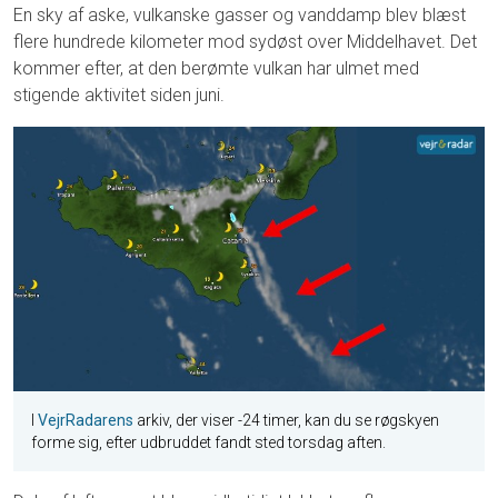
En sky af aske, vulkanske gasser og vanddamp blev blæst
flere hundrede kilometer mod sydøst over Middelhavet. Det
kommer efter, at den berømte vulkan har ulmet med
stigende aktivitet siden juni.
I
VejrRadarens
arkiv, der viser -24 timer, kan du se røgskyen
forme sig, efter udbruddet fandt sted torsdag aften.