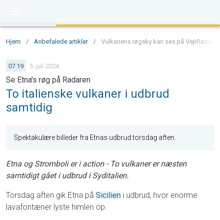
Hjem
/
Anbefalede artikler
/
Vulkanens røgsky kan ses på VejrRadaren 
07.19
5. juli 2024
Se Etna's røg på Radaren
To italienske vulkaner i udbrud
samtidig
Spektakulære billeder fra Etnas udbrud torsdag aften.
Etna og Stromboli er i action - To vulkaner er næsten
samtidigt gået i udbrud i Syditalien.
Torsdag aften gik Etna på
Sicilien
i udbrud, hvor enorme
lavafontæner lyste himlen op.