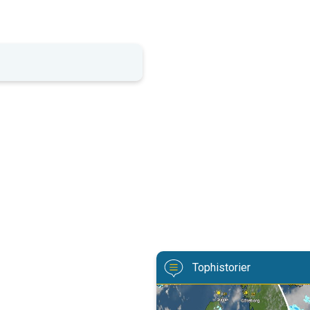
Tophistorier
Sol og varme vender retur. Weeke