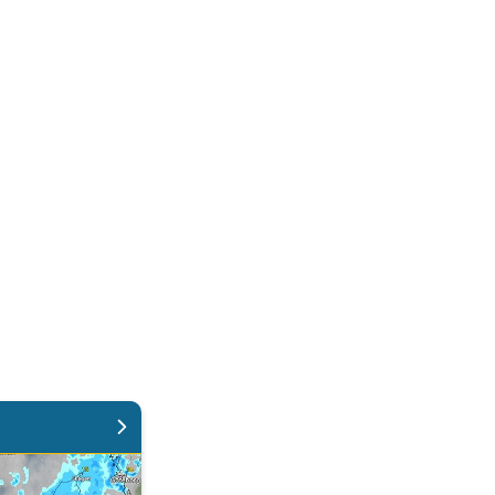
ndens vejr. . .