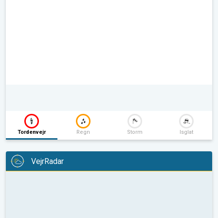
Tordenvejr
Regn
Storm
Isglat
VejrRadar