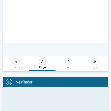
Tordenvejr
Regn
Storm
Isglat
VejrRadar