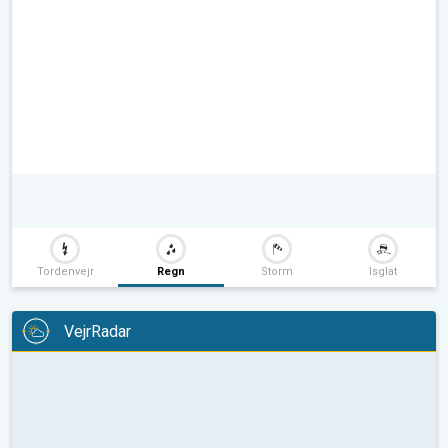
Tordenvejr
Regn
Storm
Isglat
VejrRadar