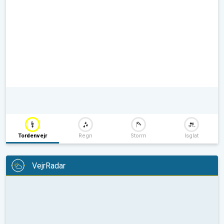
Tordenvejr
Regn
Storm
Isglat
VejrRadar