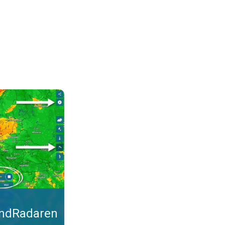
malt. Tips til blæsevejret. . .
indRadaren