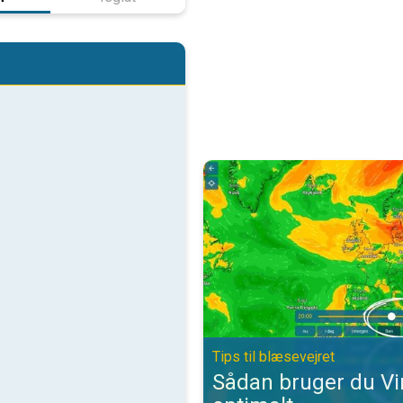
Sådan bruger du VindRadaren opti
Tips til blæsevejret
Sådan bruger du V