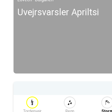
Uvejrsvarsler Apriltsi
Tordenvejr
Regn
Stor