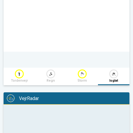
Tordenvejr
Regn
Storm
Isglat
VejrRadar