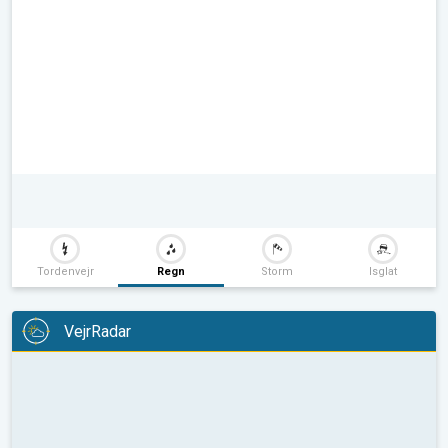
Tordenvejr
Regn
Storm
Isglat
VejrRadar