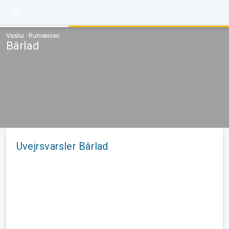
Vaslui · Rumænien
Bârlad
Uvejrsvarsler Bârlad