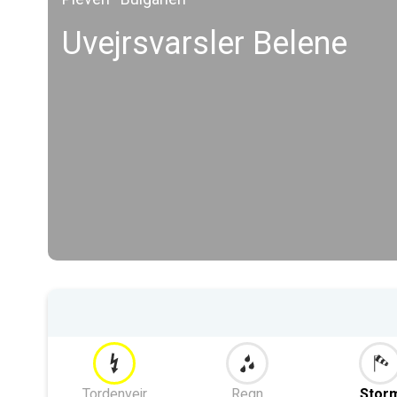
Uvejrsvarsler Belene
Tordenvejr
Regn
Stor