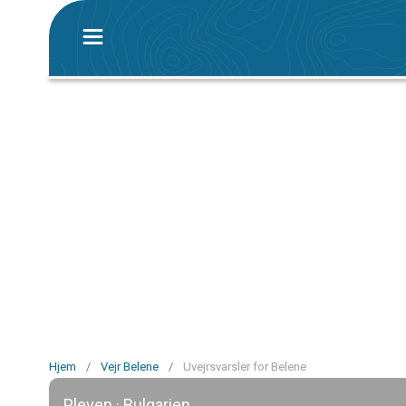
Hjem
/
Vejr Belene
/
Uvejrsvarsler for Belene
Pleven · Bulgarien