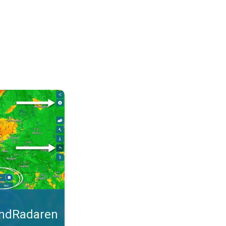
malt. Tips til blæsevejret. . .
indRadaren