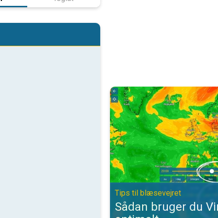
Sådan bruger du VindRadaren opti
Tips til blæsevejret
Sådan bruger du V