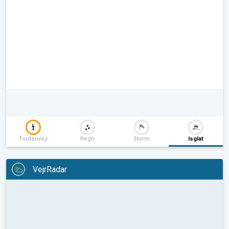
Tordenvejr
Regn
Storm
Isglat
VejrRadar