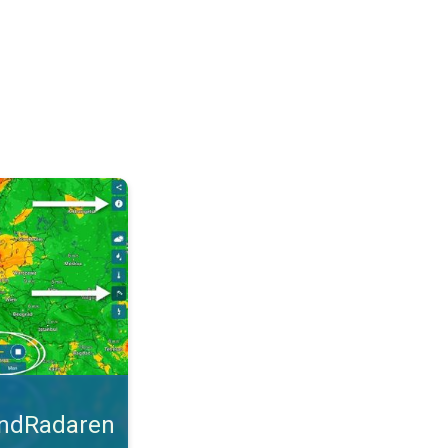
malt. Tips til blæsevejret. . .
indRadaren