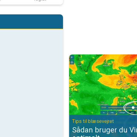
Sådan bruger du VindRadaren opti
Tips til blæsevejret
Sådan bruger du V