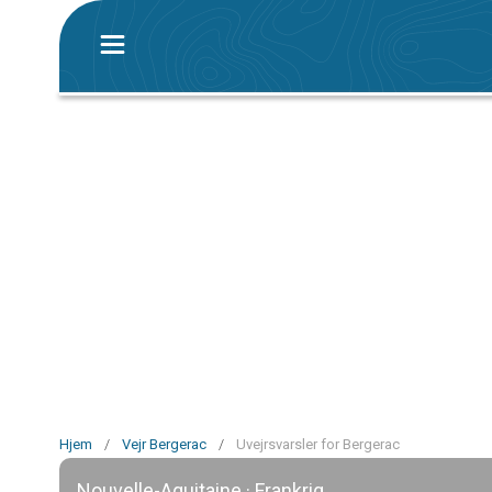
Hjem
/
Vejr Bergerac
/
Uvejrsvarsler for Bergerac
Nouvelle-Aquitaine · Frankrig