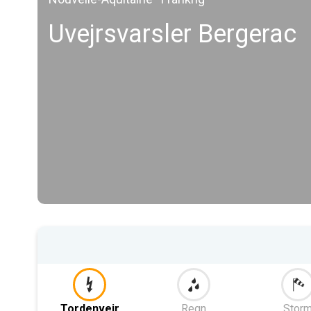
Uvejrsvarsler Bergerac
Tordenvejr
Regn
Stor