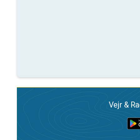
Vejr & Ra