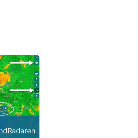
malt. Tips til blæsevejret. . .
indRadaren