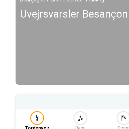
Uvejrsvarsler Besançon
Tordenvejr
Regn
Stor