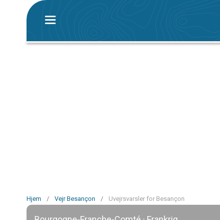
Hjem
/
Vejr Besançon
/
Uvejrsvarsler for Besançon
Bourgogne-Franche-Comté · Frankrig