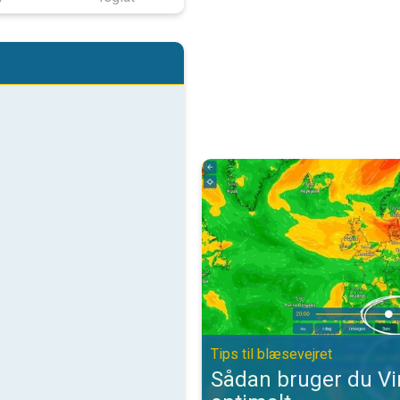
Sådan bruger du VindRadaren opti
Tips til blæsevejret
Sådan bruger du V